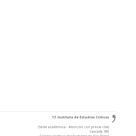
17, Instituto de Estudios Críticos
(Sede académica - Atención con previa cita)
Cascada 180
Colonia Jardínes del Pedregal de San Ángel