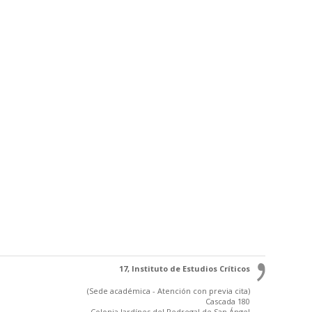
17, Instituto de Estudios Críticos
(Sede académica - Atención con previa cita)
Cascada 180
Colonia Jardínes del Pedregal de San Ángel