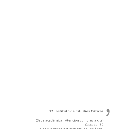
17, Instituto de Estudios Críticos
(Sede académica - Atención con previa cita)
Cascada 180
Colonia Jardínes del Pedregal de San Ángel