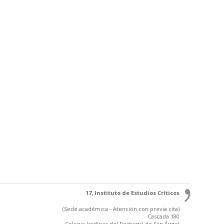
17, Instituto de Estudios Críticos
(Sede académica - Atención con previa cita)
Cascada 180
Colonia Jardínes del Pedregal de San Ángel