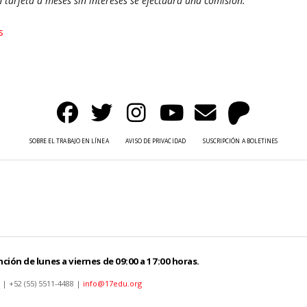
n tarjeta a meses sin intereses se efectuará una comisión.
s
SOBRE EL TRABAJO EN LÍNEA
AVISO DE PRIVACIDAD
SUSCRIPCIÓN A BOLETINES
ción de lunes a viernes de 09:00 a 17:00 horas.
 | +52 (55) 5511-4488 |
info@17edu.org