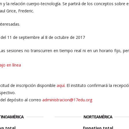
n y la relación cuerpo-tecnología. Se partirá de los conceptos sobr
ul Grice, Frederic.
nteresadas.
del 11 de septiembre al 8 de octubre de 2017
Las sesiones no transcurren en tiempo real ni en un horario fijo, p
ajo en línea
licitud de inscripción disponible
aquí
. El instituto confirmará la recepc
spectivo.
del depósito al correo
administracion@17edu.org
ATINOAMÉRICA
NORTEAMÉRICA
vo total
Donativo total