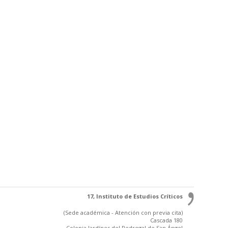
17, Instituto de Estudios Críticos
(Sede académica - Atención con previa cita)
Cascada 180
Colonia Jardínes del Pedregal de San Ángel