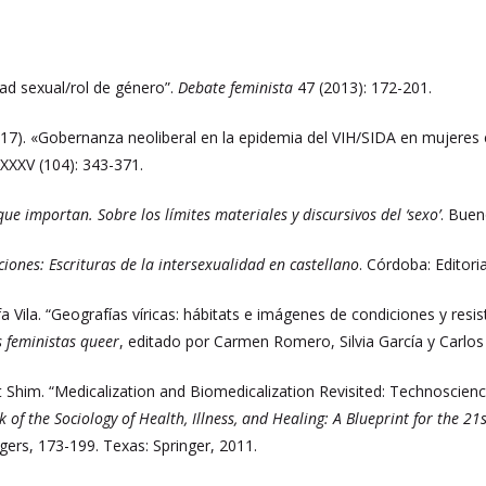
dad sexual/rol de género”.
Debate feminista
47 (2013): 172-201.
7). «Gobernanza neoliberal en la epidemia del VIH/SIDA en mujeres en
 XXXV (104): 343-371.
ue importan. Sobre los límites materiales y discursivos del ‘sexo’
. Buen
ciones: Escrituras de la intersexualidad en castellano
. Córdoba: Editori
a Vila. “Geografías víricas: hábitats e imágenes de condiciones y resi
s feministas queer
, editado por Carmen Romero, Silvia García y Carlos
net Shim. “Medicalization and Biomedicalization Revisited: Technoscie
of the Sociology of Health, Illness, and Healing: A Blueprint for the 21
ers, 173-199. Texas: Springer, 2011.