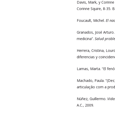
Davis, Mark, y Corinne
Corinne Squire, 8-35. 
Foucault, Michel.
El na
Granados, José Arturo.
medicina”.
Salud prob
Herrera, Cristina, Lou
diferencias y coincide
Lamas, Marta. “El fen
Machado, Paula. “(Des)
articulação com a pro
Núñez, Guillermo.
Vida
A.C., 2009.