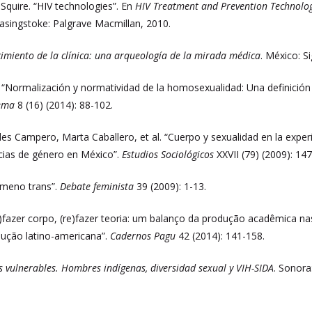
 Squire. “HIV technologies”. En
HIV Treatment and Prevention Technologi
Basingstoke: Palgrave Macmillan, 2010.
cimiento de la clínica: una arqueología de la mirada médica
. México: Si
 “Normalización y normatividad de la homosexualidad: Una definición 
lema
8 (16) (2014): 88-102.
rdes Campero, Marta Caballero, et al. “Cuerpo y sexualidad en la exp
ncias de género en México”.
Estudios Sociológicos
XXVII (79) (2009): 14
ómeno trans”.
Debate feminista
39 (2009): 1-13.
fazer corpo, (re)fazer teoria: um balanço da produção acadêmica nas
dução latino-americana”.
Cadernos Pagu
42 (2014): 141-158.
s vulnerables. Hombres indígenas, diversidad sexual y VIH-SIDA
. Sonora