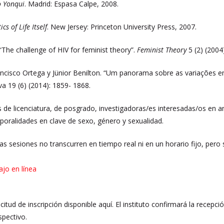
o Yonqui
. Madrid: Espasa Calpe, 2008.
ics of Life Itself
. New Jersey: Princeton University Press, 2007.
The challenge of HIV for feminist theory”.
Feminist Theory
5 (2) (2004
rancisco Ortega y Jünior Benilton. “Um panorama sobre as variações 
va 19 (6) (2014): 1859- 1868.
 de licenciatura, de posgrado, investigadoras/es interesadas/os en ana
oralidades en clave de sexo, género y sexualidad.
Las sesiones no transcurren en tiempo real ni en un horario fijo, pero
ajo en línea
licitud de inscripción disponible aquí. El instituto confirmará la recepc
spectivo.