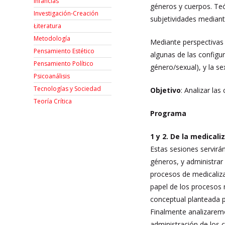
Infancias
géneros y cuerpos. Teó
Investigación-Creación
subjetividades mediante
Łiteratura
Metodología
Mediante perspectivas 
Pensamiento Estético
algunas de las configu
Pensamiento Político
género/sexual), y la se
Psicoanálisis
Tecnologías y Sociedad
Objetivo
: Analizar la
Teoría Crítica
Programa
1 y 2. De la medicali
Estas sesiones servirá
géneros, y administrar 
procesos de medicaliza
papel de los procesos 
conceptual planteada p
Finalmente analizaremo
administración de los 