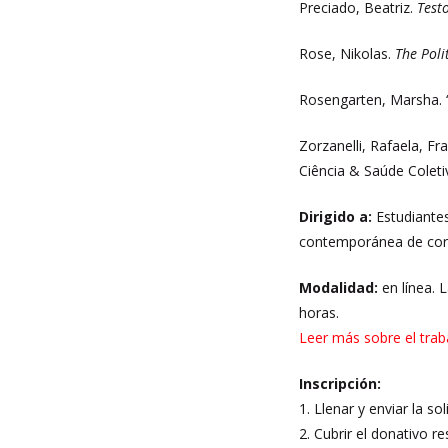
Preciado, Beatriz.
Test
Rose, Nikolas.
The Polit
Rosengarten, Marsha. “
Zorzanelli, Rafaela, F
Ciência & Saúde Coleti
Dirigido a:
Estudiantes
contemporánea de corp
Modalidad:
en línea. 
horas.
Leer más sobre el trab
Inscripción:
1. Llenar y enviar la so
2. Cubrir el donativo re