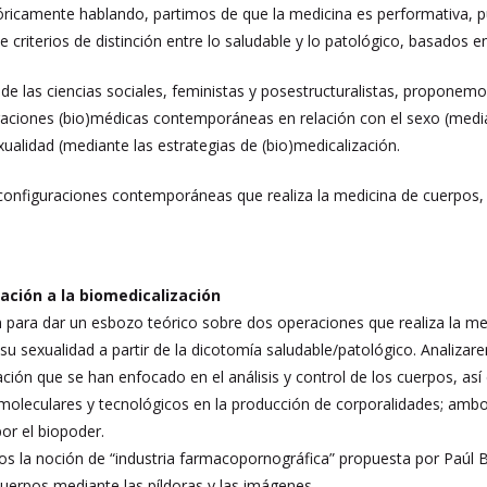
ricamente hablando, partimos de que la medicina es performativa, pu
 criterios de distinción entre lo saludable y lo patológico, basados e
de las ciencias sociales, feministas y posestructuralistas, proponem
raciones (bio)médicas contemporáneas en relación con el sexo (mediant
xualidad (mediante las estrategias de (bio)medicalización.
s configuraciones contemporáneas que realiza la medicina de cuerpos,
zación a la biomedicalización
n para dar un esbozo teórico sobre dos operaciones que realiza la med
su sexualidad a partir de la dicotomía saludable/patológico. Analizar
ción que se han enfocado en el análisis y control de los cuerpos, as
moleculares y tecnológicos en la producción de corporalidades; ambo
or el biopoder.
s la noción de “industria farmacopornográfica” propuesta por Paúl B. P
cuerpos mediante las píldoras y las imágenes.