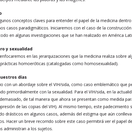
o
gunos conceptos claves para entender el papel de la medicina dentr
s casos paradigmáticos. Iniciaremos con el caso de la construcción
 todo en algunas investigaciones que se han realizado en América Lati
ero y sexualidad
 enfocaremos en las jerarquizaciones que la medicina realiza sobre
as prácticas homoeróticas (catalogadas como homosexualidad).
 nuestros días
io con un abordaje sobre el VIH/sida, como caso emblemático que pe
o primordialmente con la sexualidad. Para el VIH/sida, en la actualidad
demasiado, de tal manera que ahora se presentan como medida para 
 supresión de las copias del VIH). Al mismo tiempo, este padecimiento 
ndo drásticos en algunos casos, además del estigma que aún conlleva 
s. Hacer un breve recorrido sobre este caso permitirá ver el papel de
s administran a los sujetos.