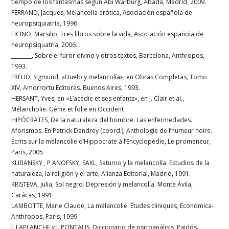
tiempo de los fantasmas según Abi Warburg, Abada, Madrid, 2009.
FERRAND, Jacques, Melancolía erótica, Asociación española de
neuropsiquiatría, 1996
FICINO, Marsilio, Tres libros sobre la vida, Asociación española de
neuropsiquatría, 2006.
________, Sobre el furor divino y otros textos, Barcelona, Anthropos,
1993.
FREUD, Sigmund, «Duelo y melancolía», en Obras Completas, Tomo
XIV, Amorrortu Editores. Buenos Aires, 1993.
HERSANT, Yves, en «L’acédie et ses enfants», en J. Clair et al.,
Mélancholie. Génie et folie en Occident
HIPÓCRATES, De la naturaleza del hombre. Las enfermedades.
Aforismos. En Patrick Dandrey (coord.), Anthologie de l’humeur noire.
Écrits sur la mélancolie d’Hippocrate à l’Encyclopédie, Le promeneur,
París, 2005.
KLIBANSKY , P ANOFSKY, SAXL, Saturno y la melancolía. Estudios de la
naturaleza, la religión y el arte, Alianza Editorial, Madrid, 1991.
KRISTEVA, Julia, Sol negro. Depresión y melancolía. Monte Ávila,
Carácas, 1991.
LAMBOTTE, Marie Claude, La mélancolie. Études cliniques, Economica-
Anthropos, Paris, 1999.
J. LAPLANCHE y J. PONTALIS, Diccionario de psicoanálisis, Paidós.