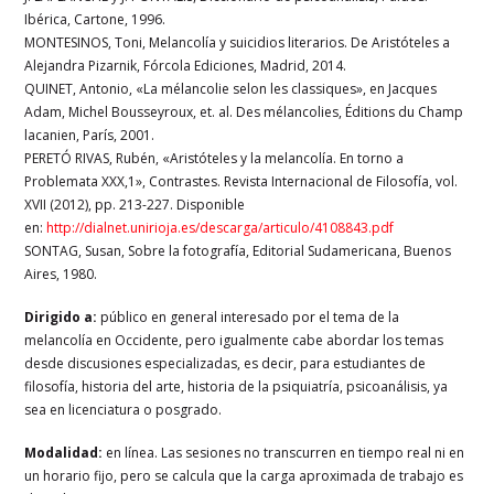
Ibérica, Cartone, 1996.
MONTESINOS, Toni, Melancolía y suicidios literarios. De Aristóteles a
Alejandra Pizarnik, Fórcola Ediciones, Madrid, 2014.
QUINET, Antonio, «La mélancolie selon les classiques», en Jacques
Adam, Michel Bousseyroux, et. al. Des mélancolies, Éditions du Champ
lacanien, París, 2001.
PERETÓ RIVAS, Rubén, «Aristóteles y la melancolía. En torno a
Problemata XXX,1», Contrastes. Revista Internacional de Filosofía, vol.
XVII (2012), pp. 213-227. Disponible
en:
http://dialnet.unirioja.es/descarga/articulo/4108843.pdf
SONTAG, Susan, Sobre la fotografía, Editorial Sudamericana, Buenos
Aires, 1980.
Dirigido a:
público en general interesado por el tema de la
melancolía en Occidente, pero igualmente cabe abordar los temas
desde discusiones especializadas, es decir, para estudiantes de
filosofía, historia del arte, historia de la psiquiatría, psicoanálisis, ya
sea en licenciatura o posgrado.
Modalidad:
en línea. Las sesiones no transcurren en tiempo real ni en
un horario fijo, pero se calcula que la carga aproximada de trabajo es