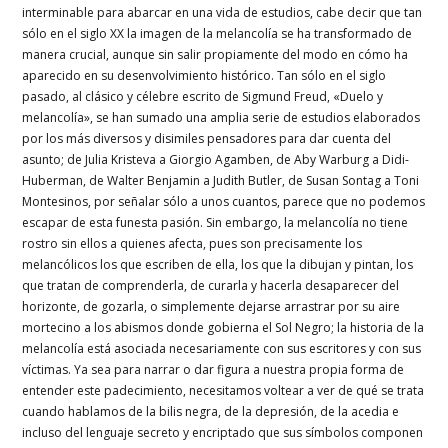
interminable para abarcar en una vida de estudios, cabe decir que tan
sólo en el siglo XX la imagen de la melancolía se ha transformado de
manera crucial, aunque sin salir propiamente del modo en cómo ha
aparecido en su desenvolvimiento histórico. Tan sólo en el siglo
pasado, al clásico y célebre escrito de Sigmund Freud, «Duelo y
melancolía», se han sumado una amplia serie de estudios elaborados
por los más diversos y disimiles pensadores para dar cuenta del
asunto; de Julia Kristeva a Giorgio Agamben, de Aby Warburg a Didi-
Huberman, de Walter Benjamin a Judith Butler, de Susan Sontag a Toni
Montesinos, por señalar sólo a unos cuantos, parece que no podemos
escapar de esta funesta pasión. Sin embargo, la melancolía no tiene
rostro sin ellos a quienes afecta, pues son precisamente los
melancólicos los que escriben de ella, los que la dibujan y pintan, los
que tratan de comprenderla, de curarla y hacerla desaparecer del
horizonte, de gozarla, o simplemente dejarse arrastrar por su aire
mortecino a los abismos donde gobierna el Sol Negro; la historia de la
melancolía está asociada necesariamente con sus escritores y con sus
víctimas. Ya sea para narrar o dar figura a nuestra propia forma de
entender este padecimiento, necesitamos voltear a ver de qué se trata
cuando hablamos de la bilis negra, de la depresión, de la acedia e
incluso del lenguaje secreto y encriptado que sus símbolos componen