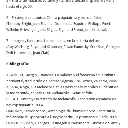
5 – El arte de matarse. Suicidio y literatura desde el spleen de París
hasta el siglo XX.
6 – El cuerpo catatónico. Clínica psiquiátrica y psicoanálisis.
(Timothy Bright, Jean-Etienne- Dominique Esquirol, Philippe Pinel,
Wilhelm Griesinger, Jules Séglas, Sigmund Freud, Julia Kristeva).
7 – Imagen y fantasma. La melancolía en la historia del arte.
(Aby Warburg, Raymond Klibansky, Edwin Panofsky, Fritz Saxl, Georges
Didi-Huberman, Jean Clair)
Bibliografía:
AGAMBEN, Giorgio, Estancias. La palabra y el fantasma en la cultura
occidental, traducción de Tomás Segovia, Pre-Textos, Valencia, 2006.
ARIKHA, Noga, «La Mélancolie et les passions humorales au début de
la modernité», en Jean Clair, Mélancolie. Génie et folie…,
BRIGHT, Timothy Un tratado de melancolía, Asociación española de
neuropsiquiatría, 2004.
DANDREY, Patrick coord., Anthologie de l’humeur noire. Écrits sur la
mélancolie d’Hippocrate à l’Encyclopédie, Le promeneur, París, 2005
DIDI-HUBERMAN, Georges, La imagen superviviente. Historia del arte y