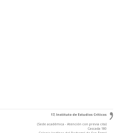
17, Instituto de Estudios Críticos
(Sede académica - Atención con previa cita)
Cascada 180
Colonia Jardínes del Pedregal de San Ángel