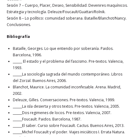
Sesión 7 – Cuerpo, Placer, Deseo, Sensibilidad: Devenires maquínicos.
Estrategia y tecnología. Deleuze/Foucault/Guattari/Rolnik.
Sesión 8 – Lo político: comunidad soberana. Bataille/Blanchot/Nancy.
Conclusiones.
Bibliografía
Bataille, Georges. Lo que entiendo por soberanía. Paidos.
Barcelona, 1996.
______ El estado y el problema del fascismo. Pre-textos. Valencia,
1993.
______La sociología sagrada del mundo contemporáneo. Libros
del Zorzal. Buenos Aires, 2006.
Blanchot, Maurice. La comunidad inconfesable. Arena. Madrid,
2002.
Deleuze, Gilles. Conversaciones. Pre-textos. Valencia, 1999.
______La isla desierta y otros textos. Pre-textos. Valencia, 2005.
______Dos regimenes de locos. Pre-textos. Valencia, 2007.
______Foucault. Paidos. Barcelona, 1987.
______El saber. Curso sobre Foucault. Cactus. Buenos Aires, 2013.
______Michel Foucault y el poder. Viajes iniciáticos I. Errata Natura.