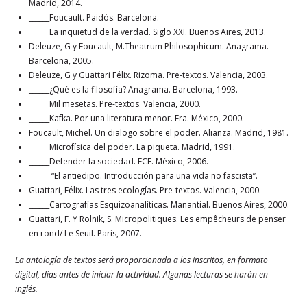
Madrid, 2014.
______Foucault. Paidós. Barcelona.
______La inquietud de la verdad. Siglo XXI. Buenos Aires, 2013.
Deleuze, G y Foucault, M.Theatrum Philosophicum. Anagrama.
Barcelona, 2005.
Deleuze, G y Guattari Félix. Rizoma. Pre-textos. Valencia, 2003.
______¿Qué es la filosofía? Anagrama. Barcelona, 1993.
______Mil mesetas. Pre-textos. Valencia, 2000.
______Kafka. Por una literatura menor. Era. México, 2000.
Foucault, Michel. Un dialogo sobre el poder. Alianza. Madrid, 1981.
______Microfísica del poder. La piqueta. Madrid, 1991.
______Defender la sociedad. FCE. México, 2006.
______ “El antiedipo. Introducción para una vida no fascista”.
Guattari, Félix. Las tres ecologías. Pre-textos. Valencia, 2000.
______Cartografías Esquizoanalíticas. Manantial. Buenos Aires, 2000.
Guattari, F. Y Rolnik, S. Micropolitiques. Les empêcheurs de penser
en rond/ Le Seuil. Paris, 2007.
La antología de textos será proporcionada a los inscritos, en formato
digital, días antes de iniciar la actividad. Algunas lecturas se harán en
inglés.