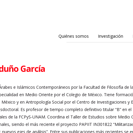
Quiénes somos
Investigación
duño García
 Árabes e Islámicos Contemporáneos por la Facultad de Filosofía de 
specialidad en Medio Oriente por el Colegio de México. Tiene formació
éxico y en Antropología Social por el Centro de Investigaciones y E
sdoctoral. Es profesor de tiempo completo definitivo titular “B” en el
ales de la FCPyS-UNAM. Coordina el Taller de Estudios sobre Medio O
ionales, siendo el más reciente el proyecto PAPIIT IN301822 “Militariz
 nuevos ejes de análisis”. Entre sus publicaciones más recientes se e