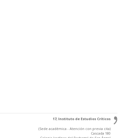
17, Instituto de Estudios Críticos
(Sede académica - Atención con previa cita)
Cascada 180
Colonia Jardínes del Pedregal de San Ángel