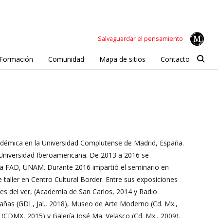
Salvaguardar el pensamiento
Formación
Comunidad
Mapa de sitios
Contacto
adémica en la Universidad Complutense de Madrid, España.
a Universidad Iberoamericana. De 2013 a 2016 se
 la FAD, UNAM. Durante 2016 impartió el seminario en
e taller en Centro Cultural Border. Entre sus exposiciones
des del ver, (Academia de San Carlos, 2014 y Radio
bañas (GDL, Jal., 2018), Museo de Arte Moderno (Cd. Mx.,
CDMX, 2015) y Galería José Ma. Velasco (Cd. Mx., 2009).