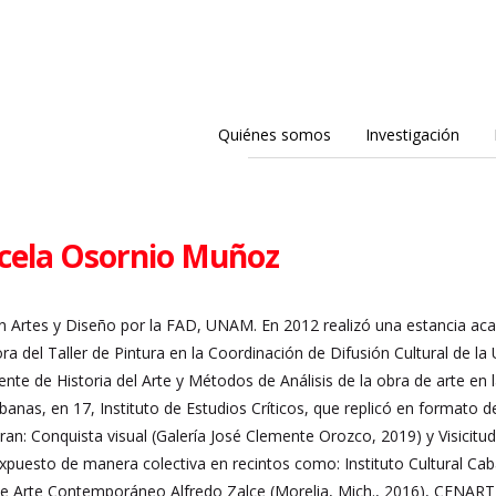
Quiénes somos
Investigación
cela Osornio Muñoz
n Artes y Diseño por la FAD, UNAM. En 2012 realizó una estancia ac
a del Taller de Pintura en la Coordinación de Difusión Cultural de l
e de Historia del Arte y Métodos de Análisis de la obra de arte en
banas, en 17, Instituto de Estudios Críticos, que replicó en formato d
tran: Conquista visual (Galería José Clemente Orozco, 2019) y Visicitu
xpuesto de manera colectiva en recintos como: Instituto Cultural Ca
e Arte Contemporáneo Alfredo Zalce (Morelia, Mich., 2016), CENART (