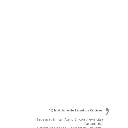
17, Instituto de Estudios Críticos
(Sede académica - Atención con previa cita)
Cascada 180
Colonia Jardínes del Pedregal de San Ángel