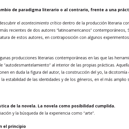
bio de paradigma literario o al contrario, frente a una práct
descubrir el
acontecimiento crítico
dentro de la producción literaria co
más recientes de dos autores “latinoamericanos” contemporáneos, Serg
teratura de estos autores, en contraposición con algunos experimentos e
lgunas producciones literarias contemporáneas en las que las herramie
de “autodesmantelamiento” al interior de las propias prácticas. Aquel
ponen en duda la figura del autor, la construcción del yo, la dicotomía e
la estabilidad de las identidades y de los géneros, en el más amplio s
tística de la novela. La novela como posibilidad cumplida.
niciación y la búsqueda de la experiencia como “arte”.
n el principio