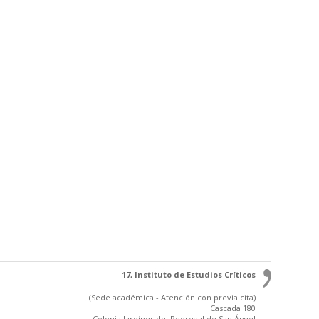
17, Instituto de Estudios Críticos
(Sede académica - Atención con previa cita)
Cascada 180
Colonia Jardínes del Pedregal de San Ángel