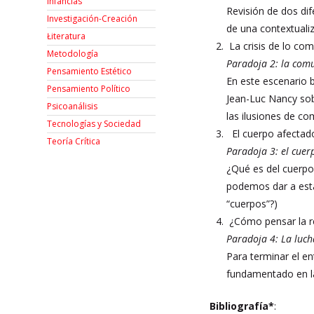
Infancias
Revisión de dos dif
Investigación-Creación
de una contextualiz
Łiteratura
La crisis de lo co
Metodología
Paradoja 2: la com
Pensamiento Estético
En este escenario b
Pensamiento Político
Jean-Luc Nancy sob
Psicoanálisis
las ilusiones de co
Tecnologías y Sociedad
El cuerpo afectado
Teoría Crítica
Paradoja 3: el cuer
¿Qué es del cuerpo
podemos dar a esta
“cuerpos”?)
¿Cómo pensar la re
Paradoja 4: La lucha
Para terminar el en
fundamentado en la 
Bibliografía*
: