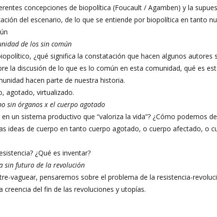
erentes concepciones de biopolítica (Foucault / Agamben) y la supues
ación del escenario, de lo que se entiende por biopolítica en tanto n
mún
unidad de los sin común
iopolítico, ¿qué significa la constatación que hacen algunos autores 
re la discusión de lo que es lo común en esta comunidad, qué es est
munidad hacen parte de nuestra historia.
, agotado, virtualizado.
po sin órganos x el cuerpo agotado
 en un sistema productivo que “valoriza la vida”? ¿Cómo podemos def
s ideas de cuerpo en tanto cuerpo agotado, o cuerpo afectado, o cue
sistencia? ¿Qué es inventar?
 sin futuro de la revolución
tre-vaguear, pensaremos sobre el problema de la resistencia-revoluci
creencia del fin de las revoluciones y utopías.