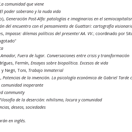
La comunidad que viene
El poder soberano y la nuda vida
fo),
Generación Post-Alfa: patologías e imaginarios en el semiocapitali
ión del encuentro con el pensamiento de Guattari: cartografía visionari
es,
Impasse: dilemas políticos del presente/ AA. VV.
; coordinado por Si
 agotado”
ica
,
Amador, Fuera de lugar. Conversaciones entre crisis y transformación
drígues, Fermín,
Ensayos sobre biopolítica. Excesos de vida
 y Negri, Toni,
Trabajo Inmaterial
o,
Potencias de la invención. La psicología económica de Gabriel Tarde 
 comunidad inoperante
ed community
Filosofía de la deserción: nihilismo, locura y comunidad
ncias, deseos, sociedades
arán en inglés.