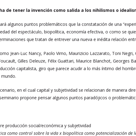
a de tener la invención como salida a los nihilismos o ideali
rá algunos puntos problemáticos que la constatación de una “experienc
ciedad del espectáculo, biopolítica, economía efectiva, o como se qui
minaciones que tratan de entrever una nueva e inédita relación entre 
omo Jean-Luc Nancy, Paolo Virno, Maurizicio Lazzarato, Toni Negri, 
oucault, Gilles Deleuze, Félix Guattari, Maurice Blanchot, Georges B
ducción capitalista, giro que parece acudir a lo más íntimo del hombr
el mundo.
enario, en el cual capital y subjetividad se relacionan de manera dir
e seminario propone pensar algunos puntos paradójicos o problemátic
re producción social/económica y subjetividad
tica como control sobre la vida x biopolítica como potencialización de l