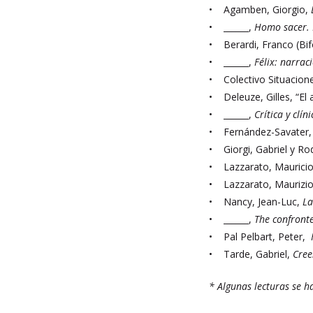
• Agamben, Giorgio,
• ______,
Homo sacer. 
• Berardi, Franco (Bi
• ______,
Félix: narrac
• Colectivo Situacion
• Deleuze, Gilles, “El
• ______,
Crítica y clín
• Fernández-Savater
• Giorgi, Gabriel y Ro
• Lazzarato, Mauricio
• Lazzarato, Maurizi
• Nancy, Jean-Luc,
La
• ______,
The confront
• Pal Pelbart, Peter,
• Tarde, Gabriel,
Cree
* Algunas lecturas se h