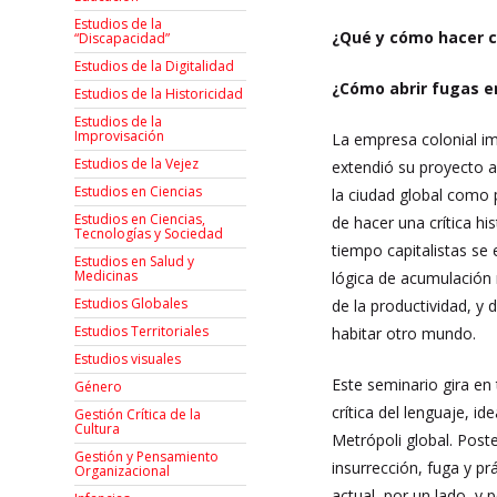
Estudios de la
¿Qué y cómo hacer crí
“Discapacidad”
Estudios de la Digitalidad
¿Cómo abrir fugas e
Estudios de la Historicidad
Estudios de la
Improvisación
La empresa colonial im
Estudios de la Vejez
extendió su proyecto a
Estudios en Ciencias
la ciudad global como 
Estudios en Ciencias,
de hacer una crítica his
Tecnologías y Sociedad
tiempo capitalistas se
Estudios en Salud y
Medicinas
lógica de acumulación m
Estudios Globales
de la productividad, y 
Estudios Territoriales
habitar otro mundo.
Estudios visuales
Este seminario gira en
Género
crítica del lenguaje, 
Gestión Crítica de la
Cultura
Metrópoli global. Pos
Gestión y Pensamiento
insurrección, fuga y pr
Organizacional
actual, por un lado, y 