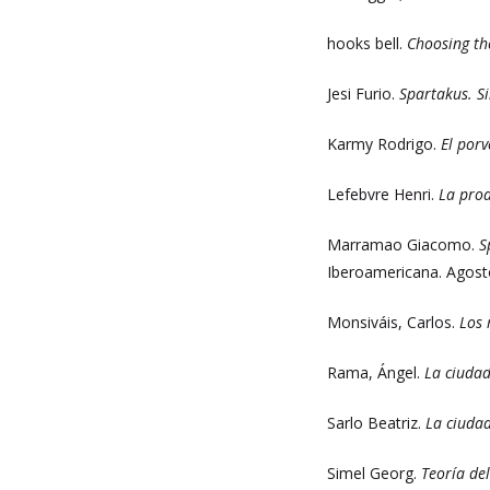
hooks bell.
Choosing th
Jesi Furio.
Spartakus. S
Karmy Rodrigo.
El por
Lefebvre Henri.
La prod
Marramao Giacomo.
S
Iberoamericana. Agost
Monsiváis, Carlos.
Los 
Rama, Ángel.
La ciudad
Sarlo Beatriz.
La ciudad
Simel Georg.
Teoría del