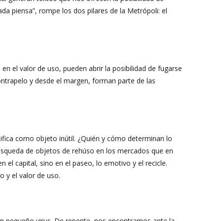
da piensa”, rompe los dos pilares de la Metrópoli: el
 en el valor de uso, pueden abrir la posibilidad de fugarse
ontrapelo y desde el margen, forman parte de las
sifica como objeto inútil. ¿Quién y cómo determinan lo
la búsqueda de objetos de rehúso en los mercados que en
el capital, sino en el paseo, lo emotivo y el recicle.
o y el valor de uso.
 un pequeño virus. De repente, nos encontramos ante la