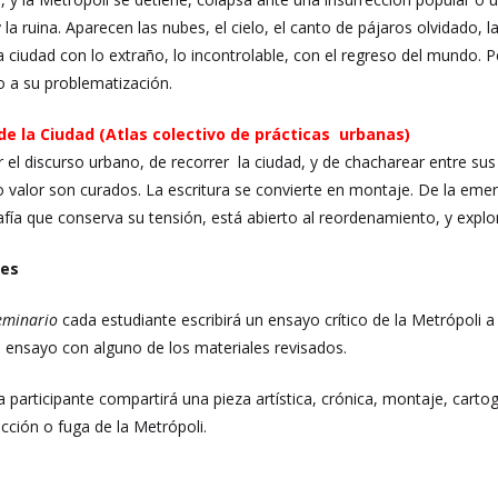
y la ruina. Aparecen las nubes, el cielo, el canto de pájaros olvidado,
a ciudad con lo extraño, lo incontrolable, con el regreso del mundo. P
 a su problematización.
 de la Ciudad (Atlas colectivo de prácticas urbanas)
l discurso urbano, de recorrer la ciudad, y de chacharear entre sus d
o valor son curados. La escritura se convierte en montaje. De la eme
fía que conserva su tensión, está abierto al reordenamiento, y explo
les
seminario
cada estudiante escribirá un ensayo crítico de la Metrópoli a 
l ensayo con alguno de los materiales revisados.
 participante compartirá una pieza artística, crónica, montaje, cart
ección o fuga de la Metrópoli.