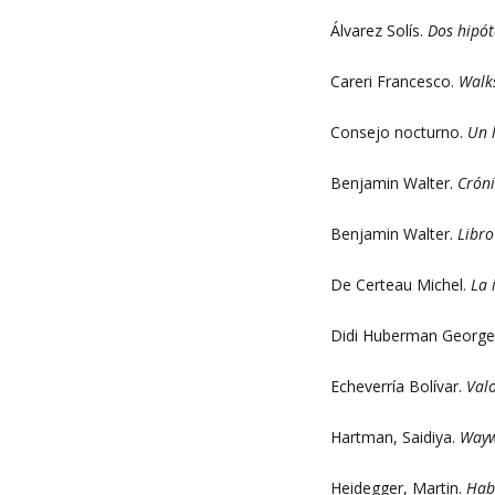
Álvarez Solís.
Dos hipót
Careri Francesco.
Walks
Consejo nocturno.
Un 
Benjamin Walter.
Cróni
Benjamin Walter.
Libro
De Certeau Michel.
La 
Didi Huberman George
Echeverría Bolívar.
Valo
Hartman, Saidiya.
Waywa
Heidegger, Martin.
Habi