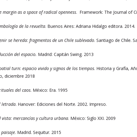
e margin as a space of radical openness
. Framework: The Journal of 
imbología de la revuelta
. Buenos Aires: Adriana Hidalgo editora. 2014.
venir se hereda: fragmentos de un Chile sublevado
. Santiago de Chile. S
ucción del espacio.
Madrid: Capitán Swing. 2013
patial turn: espacio vivido y signos de los tiempos
. Historia y
Grafía, Añ
o, diciembre 2018
rituales del caos
. México: Era. 1995
 letrada
. Hanover: Ediciones del Norte. 2002. Impreso.
 vista: mercancías y cultura urbana
. México: Siglo XXI. 2009
 paisaje
. Madrid. Sequitur. 2015