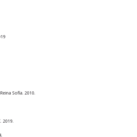
019
eina Sofía. 2010.
l.
2019.
4.