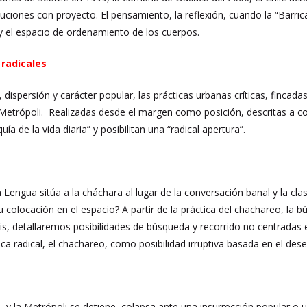
uciones con proyecto. El pensamiento, la reflexión, cuando la “Barrica
y el espacio de ordenamiento de los cuerpos.
 radicales
dispersión y carácter popular, las prácticas urbanas críticas, fincadas
 Metrópoli. Realizadas desde el margen como posición, descritas a c
uía de la vida diaria” y posibilitan una “radical apertura”.
 Lengua sitúa a la cháchara al lugar de la conversación banal y la cla
 su colocación en el espacio? A partir de la práctica del chachareo, 
s, detallaremos posibilidades de búsqueda y recorrido no centradas en 
a radical, el chachareo, como posibilidad irruptiva basada en el dese
, y la Metrópoli se detiene, colapsa ante una insurrección popular o