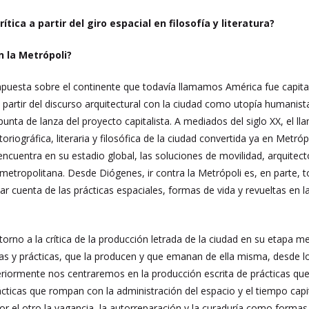
tica a partir del giro espacial en filosofía y literatura?
n la Metrópoli?
puesta sobre el continente que todavía llamamos América fue capitan
 partir del discurso arquitectural con la ciudad como utopía humanis
punta de lanza del proyecto capitalista. A mediados del siglo XX, el l
toriográfica, literaria y filosófica de la ciudad convertida ya en Metró
 encuentra en su estadio global, las soluciones de movilidad, arquite
etropolitana. Desde Diógenes, ir contra la Metrópoli es, en parte, tom
dar cuenta de las prácticas espaciales, formas de vida y revueltas en l
 torno a la crítica de la producción letrada de la ciudad en su etapa
ideas y prácticas, que la producen y que emanan de ella misma, desde l
teriormente nos centraremos en la producción escrita de prácticas 
ácticas que rompan con la administración del espacio y el tiempo capit
por el otro la vagancia, la autorreparación y la curaduría como formas