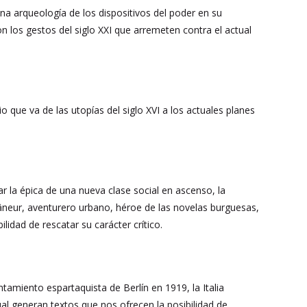
una arqueología de los dispositivos del poder en su
n los gestos del siglo XXI que arremeten contra el actual
io que va de las utopías del siglo XVI a los actuales planes
ar la épica de una nueva clase social en ascenso, la
 flâneur, aventurero urbano, héroe de las novelas burguesas,
bilidad de rescatar su carácter crítico.
ntamiento espartaquista de Berlín en 1919, la Italia
al generan textos que nos ofrecen la posibilidad de