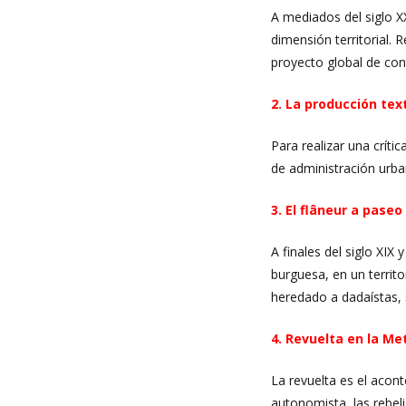
A mediados del siglo X
dimensión territorial.
proyecto global de cont
2. La producción tex
Para realizar una críti
de administración urb
3. El flâneur a paseo
A finales del siglo XIX
burguesa, en un territo
heredado a dadaístas, su
4. Revuelta en la Me
La revuelta es el acont
autonomista, las rebel