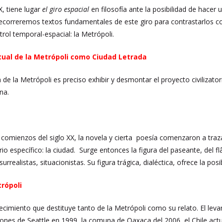
X, tiene lugar
el giro espacial
en filosofía ante la posibilidad de hacer 
 Recorreremos textos fundamentales de este giro para contrastarlos co
rol temporal-espacial: la Metrópoli.
tual de la Metrópoli como Ciudad Letrada
ca de la Metrópoli es preciso exhibir y desmontar el proyecto civilizator
ana.
 y comienzos del siglo XX, la novela y cierta poesía comenzaron a traz
rio específico: la ciudad. Surge entonces la figura del paseante, del
rrealistas, situacionistas. Su figura trágica, dialéctica, ofrece la posi
trópoli
ecimiento que destituye tanto de la Metrópoli como su relato. El leva
iones de Seattle en 1999, la comuna de Oaxaca del 2006, el Chile actu