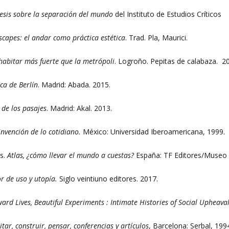
esis sobre la separación del mundo
del Instituto de Estudios Críticos
capes: el andar como práctica estética
. Trad. Pla, Maurici.
habitar más fuerte que la metrópoli
. Logroño. Pepitas de calabaza. 2
ca de Berlín
. Madrid: Abada. 2015.
 de los pasajes
. Madrid: Akal. 2013.
invención de lo cotidiano.
México: Universidad Iberoamericana, 1999.
s.
Atlas, ¿cómo llevar el mundo a cuestas?
España: TF Editores/Museo R
r de uso y utopía.
Siglo veintiuno editores. 2017.
rd Lives, Beautiful Experiments : Intimate Histories of Social Upheava
tar, construir, pensar, conferencias y artículos
, Barcelona: Serbal, 199