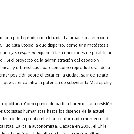
eada por la producción letrada. La urbanística europea
ta. Fue esta utopía la que dispersó, como una metástasis,
lamado
giro espacial
expandió las condiciones de posibilidad
poli. Si el proyecto de la administración del espacio y
ctónicas y urbanísticas aparecen como reproductoras de la
ar posición sobre el estar en la ciudad, salir del relato
as que se encuentra la potencia de subvertir la Metrópoli y
 metropolitana. Como punto de partida haremos una revisión
os utopistas humanistas hasta los diseños de la actual
que dentro de la propia urbe han conformado momentos de
alistas. La Italia autonomista, Oaxaca en 2006, el Chile
 de vida en frontal desafío de la lógica metropolitana.