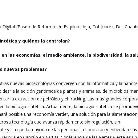
a Digital (Paseo de Reforma s/n Esquina Lieja, Col. Juárez, Del. Cua
sintética y quiénes la controlan?
en las economías, el medio ambiente, la biodiversidad, la sal
 o nuevos problemas?
y otras nuevas biotecnologías convergen con la informática y la nanote
oides” a la edición genómica de plantas y animales, de microbios man
ntar la extracción de petróleo y el fracking. Las más grandes corpora
en la biología sintética. Actualmente, la biología sintética se promue
hará posible una “economía verde”, una solución para la alimentación, 
erosa tecnología que avanza rápidamente sin regulación, sin
nte y sin que la mayoría de las personas la conozcan y entiendan sus
e reunirá en Cancún en su 13a. Conferencia de las Partes y este es u