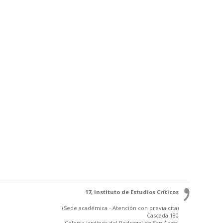
17, Instituto de Estudios Críticos
(Sede académica - Atención con previa cita)
Cascada 180
Colonia Jardínes del Pedregal de San Ángel