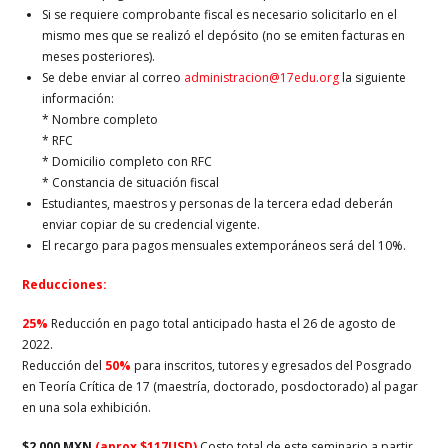
Si se requiere comprobante fiscal es necesario solicitarlo en el
mismo mes que se realizó el depósito (no se emiten facturas en
meses posteriores).
Se debe enviar al correo
administracion@17edu.org
la siguiente
información:
* Nombre completo
* RFC
* Domicilio completo con RFC
* Constancia de situación fiscal
Estudiantes, maestros y personas de la tercera edad deberán
enviar copiar de su credencial vigente.
El recargo para pagos mensuales extemporáneos será del 10%.
Reducciones:
25%
Reducción en pago total anticipado hasta el 26 de agosto de
2022.
Reducción del
50%
para inscritos, tutores y egresados del Posgrado
en Teoría Crítica de 17 (maestría, doctorado, posdoctorado) al pagar
en una sola exhibición.
$2,000 MXN
(aprox $117USD)
Costo total de este seminario a partir