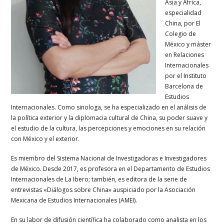
Asia y África,
especialidad
China, por El
Colegio de
México y máster
en Relaciones
Internacionales
por el Instituto
Barcelona de
Estudios
Internacionales. Como
sinologa,
se ha especializado
en el análisis de
la política exterior
y la diplomacia cultural
de China, su poder suave y
el estudio de la cultura, las percepciones y emociones en su relación
con México y el exterior.
Es
miembro del
S
istema
N
aciona
I
de Investigadoras e Investigadores
de México. Desde 2017, es
profesora en el Departamento de Estudios
Internacionales de La Ibero; también, es
editora de la serie de
entrevistas «Di
á
logos sobre China» auspiciado por la Asociación
Mexicana de Estudios Internacionales (AMEI).
En su labor de difusión científica ha colaborado
como analista en los