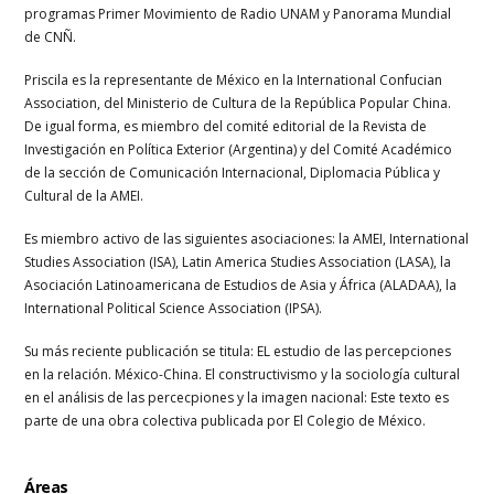
programas Primer Movimiento de Radio UNAM y Panorama Mundial
de CNÑ.
Priscila es la
representante de
México
e
n
la International Confucian
Association
,
del Ministerio de Cultura de la República Popular China
.
De igual forma,
es
miembro del comité editorial de la Revista de
Investigación en Política Exterior (Argentina) y del Comité Académico
de la sección de Comunicación Internacional, Diplomacia Pública y
Cultural de la AMEI.
E
s miembro activo de las
siguientes
asociaciones
: la
AMEI,
International
Studies Association
(ISA),
Latin America Studies Association
(LASA), la
Asociación Latinoamericana de Estudios de Asia y África (ALADAA)
,
la
International Political Science Association
(IPSA
).
Su más reciente publicación se titula:
EL estudio de las percepciones
en la relación. México-China. El constructivismo y la sociología cultural
en el análisis de las percecpiones y la imagen nacional
: Este texto es
parte de una obra colectiva publicada por El Colegio de México.
Áreas