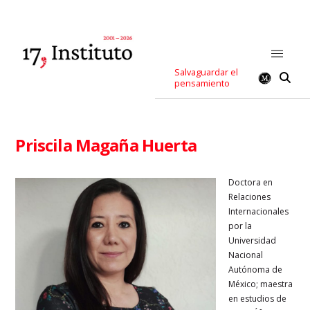
Salvaguardar el
pensamiento
Priscila Magaña Huerta
D
octora en
Relaciones
Internacionales
por la
Universidad
Nacional
Autónoma de
México; maestra
en estudios de