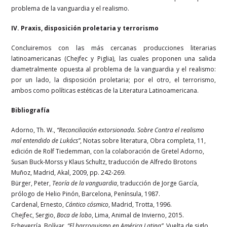
problema de la vanguardia y el realismo.
IV. Praxis, disposición proletaria y terrorismo
Concluiremos con las más cercanas producciones literarias
latinoamericanas (Chejfec y Piglia), las cuales proponen una salida
diametralmente opuesta al problema de la vanguardia y el realismo:
por un lado, la disposición proletaria; por el otro, el terrorismo,
ambos como políticas estéticas de la Literatura Latinoamericana.
Bibliografía
Adorno, Th. W.,
“Reconciliación extorsionada. Sobre Contra el realismo
mal entendido de Lukács”
, Notas sobre literatura, Obra completa, 11,
edición de Rolf Tiedemman, con la colaboración de Gretel Adorno,
Susan Buck-Morss y Klaus Schultz, traducción de Alfredo Brotons
Muñoz, Madrid, Akal, 2009, pp. 242-269.
Bürger, Peter,
Teoría de la vanguardia
, traducción de Jorge García,
prólogo de Helio Pinón, Barcelona, Península, 1987.
Cardenal, Ernesto,
Cántico cósmico
, Madrid, Trotta, 1996.
Chejfec, Sergio,
Boca de lobo
, Lima, Animal de Invierno, 2015.
Echeverría, Bolívar,
“El barroquismo en América Latina”
, Vuelta de siglo,