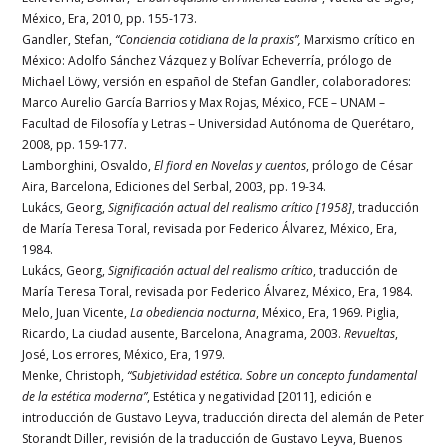
México, Era, 2010, pp. 155-173.
Gandler, Stefan,
“Conciencia cotidiana de la praxis”,
Marxismo crítico en
México: Adolfo Sánchez Vázquez y Bolívar Echeverría, prólogo de
Michael Löwy, versión en español de Stefan Gandler, colaboradores:
Marco Aurelio García Barrios y Max Rojas, México, FCE – UNAM –
Facultad de Filosofía y Letras – Universidad Autónoma de Querétaro,
2008, pp. 159-177.
Lamborghini, Osvaldo,
El fiord en Novelas y cuentos
, prólogo de César
Aira, Barcelona, Ediciones del Serbal, 2003, pp. 19-34.
Lukács, Georg,
Significación actual del realismo crítico [1958]
, traducción
de María Teresa Toral, revisada por Federico Álvarez, México, Era,
1984.
Lukács, Georg,
Significación actual del realismo crítico
, traducción de
María Teresa Toral, revisada por Federico Álvarez, México, Era, 1984.
Melo, Juan Vicente,
La obediencia nocturna
, México, Era, 1969. Piglia,
Ricardo, La ciudad ausente, Barcelona, Anagrama, 2003.
Revueltas
,
José, Los errores, México, Era, 1979.
Menke, Christoph,
“Subjetividad estética. Sobre un concepto fundamental
de la estética moderna”
, Estética y negatividad [2011], edición e
introducción de Gustavo Leyva, traducción directa del alemán de Peter
Storandt Diller, revisión de la traducción de Gustavo Leyva, Buenos