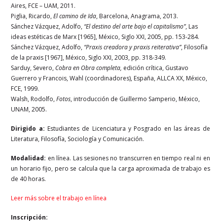
Aires, FCE – UAM, 2011.
Piglia, Ricardo,
El camino de Ida
, Barcelona, Anagrama, 2013.
Sánchez Vázquez, Adolfo,
“El destino del arte bajo el capitalismo”
, Las
ideas estéticas de Marx [1965], México, Siglo XXI, 2005, pp. 153-284.
Sánchez Vázquez, Adolfo,
“Praxis creadora y praxis reiterativa”
, Filosofía
de la praxis [1967], México, Siglo XXI, 2003, pp. 318-349.
Sarduy, Severo,
Cobra en Obra completa,
edición crítica, Gustavo
Guerrero y Francois, Wahl (coordinadores), España, ALLCA XX, México,
FCE, 1999.
Walsh, Rodolfo,
Fotos
, introducción de Guillermo Samperio, México,
UNAM, 2005.
Dirigido a:
Estudiantes de Licenciatura y Posgrado en las áreas de
Literatura, Filosofía, Sociología y Comunicación.
Modalidad:
en línea. Las sesiones no transcurren en tiempo real ni en
un horario fijo, pero se calcula que la carga aproximada de trabajo es
de 40 horas.
Leer más sobre el trabajo en línea
Inscripción: