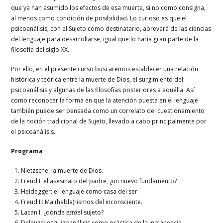
que ya han asumido los efectos de esa muerte, si no como consigna,
al menos como condición de posibilidad. Lo curioso es que el
psicoanálisis, con el Sujeto como destinatario, abrevará de las ciencias
del lenguaje para desarrollarse, igual que lo haría gran parte de la
filosofía del siglo XX.
Por ello, en el presente curso buscaremos establecer una relación
histórica y teórica entre la muerte de Dios, el surgimiento del
psicoanálisis y algunas de las filosofías posteriores a aquélla. Así
como reconocer la forma en que la atención puesta en el lenguaje
también puede ser pensada como un correlato del cuestionamiento
de la noción tradicional de Sujeto, llevado a cabo principalmente por
el psicoanálisis.
Programa
Nietzsche: la muerte de Dios.
Freud I: el asesinato del padre, ¿un nuevo fundamento?
Heidegger: el lenguaje como casa del ser.
Freud II: Mal(habla)rismos del inconsciente.
Lacan I: ¿dónde
está
el sujeto?
Deleuze: esquizoanálisis como práctica de la inmanencia.