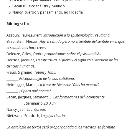
Lacan II: Psicoanálisis y Sentido.
Nancy: cuerpo y pensamiento, no filosofía.
Bibliografía
Assoun, Paul-Laurent,
Introducción a la epistemología Freudiana.
Braunstein, Nestor,
Hay el sentido pero no el Sentido del sentido en el que
el sentido nos hace creer.
Deleuze, Gilles,
Cuatro proposiciones sobre el psicoanálisis.
Derrida, Jacques,
La estructura, el juego y el signo en el discurso de las
ciencias humanas.
Freud, Sigmund,
Tótem y Tabú.
________
Psicopatología de la vida cotidiana.
Heidegger, Martin,
La frase de Nietzsche “Dios ha muerto”.
________
¿Y para qué poetas?
Lacan, Jacques,
Seminario 5. Las formaciones del inconsciente.
____________, Seminario 20.
Aún.
Nancy, Jean-Luc,
Corpus.
Nietzsche, Friedrich,
La gaya ciencia.
La antología de textos será proporcionada a los inscritos, en formato