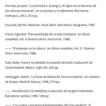
Derrida, Jacques. “La estructura, el juego y el signo en el discurso de
las ciencias humanas”, en
La escritura y la diferencia
. Barcelona:
Anthopos, 2012, 413 pp.
Foucault, Michel.
Nietzsche, Freud, Marx
. Barcelona: Anagrama, 1981.
Freud, Sigmund. “Psicopatología de la vida cotidiana”, en
Obras
completas
, Vol. 6. Buenos Aires: Amorrortu, 1986.
——. “El malestar en la cultura”, en
Obras completas
, Vol. 21. Buenos
Aires: Amorrortu, 1986.
Fuks, Betty.
Freud y la judeidad: la vocación del exilio
, traducción de
Sonia Radaelli. México: Siglo XXI, 205 pp.
Heidegger, Martin. “La frase de Nietzsche ‘Dios ha muerto”, en
Caminos
de bosque
. Madrid: Alianza, 1998, 279 pp.
——.
Introducción a la metafísica
, traducción de Angela Ackermann.
Barcelona: Gedisa, 1993, 189 pp.
——, “Los cuatro conceptos fundamentales del psicoanálisis”.
El