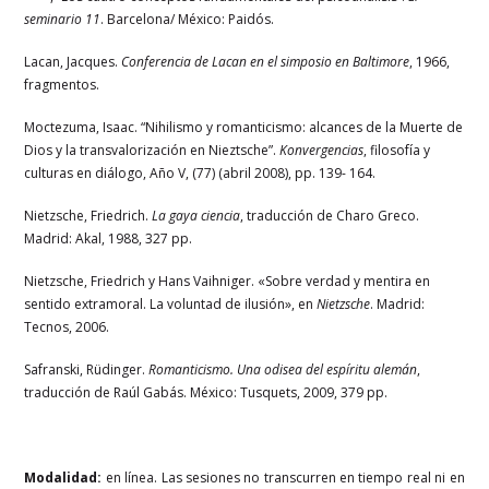
seminario 11
. Barcelona/ México: Paidós.
Lacan, Jacques.
Conferencia de Lacan en el simposio en Baltimore
, 1966,
fragmentos.
Moctezuma, Isaac. “Nihilismo y romanticismo: alcances de la Muerte de
Dios y la transvalorización en Nieztsche”.
Konvergencias
, filosofía y
culturas en diálogo, Año V, (77) (abril 2008), pp. 139- 164.
Nietzsche, Friedrich.
La gaya ciencia
, traducción de Charo Greco.
Madrid: Akal, 1988, 327 pp.
Nietzsche, Friedrich y Hans Vaihniger. «Sobre verdad y mentira en
sentido extramoral. La voluntad de ilusión», en
Nietzsche
. Madrid:
Tecnos, 2006.
Safranski, Rüdinger.
Romanticismo. Una odisea del espíritu alemán
,
traducción de Raúl Gabás. México: Tusquets, 2009, 379 pp.
Modalidad:
en línea. Las sesiones no transcurren en tiempo real ni en