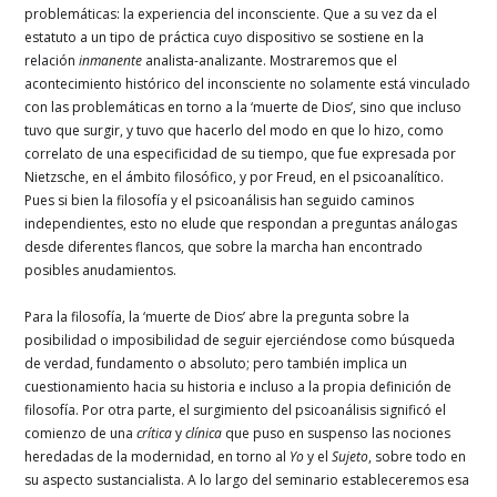
problemáticas: la experiencia del inconsciente. Que a su vez da el
estatuto a un tipo de práctica cuyo dispositivo se sostiene en la
relación
inmanente
analista-analizante. Mostraremos que el
acontecimiento histórico del inconsciente no solamente está vinculado
con las problemáticas en torno a la ‘muerte de Dios’, sino que incluso
tuvo que surgir, y tuvo que hacerlo del modo en que lo hizo, como
correlato de una especificidad de su tiempo, que fue expresada por
Nietzsche, en el ámbito filosófico, y por Freud, en el psicoanalítico.
Pues si bien la filosofía y el psicoanálisis han seguido caminos
independientes, esto no elude que respondan a preguntas análogas
desde diferentes flancos, que sobre la marcha han encontrado
posibles anudamientos.
Para la filosofía, la ‘muerte de Dios’ abre la pregunta sobre la
posibilidad o imposibilidad de seguir ejerciéndose como búsqueda
de verdad, fundamento o absoluto; pero también implica un
cuestionamiento hacia su historia e incluso a la propia definición de
filosofía. Por otra parte, el surgimiento del psicoanálisis significó el
comienzo de una
crítica
y
clínica
que puso en suspenso las nociones
heredadas de la modernidad, en torno al
Yo
y el
Sujeto
, sobre todo en
su aspecto sustancialista. A lo largo del seminario estableceremos esa