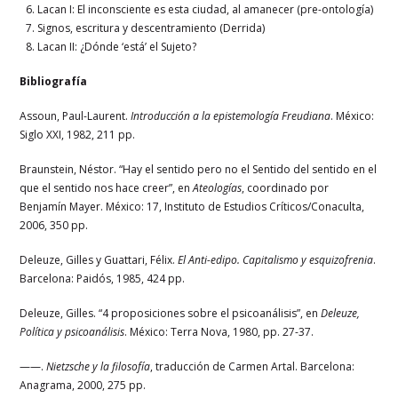
Lacan I: El inconsciente es esta ciudad, al amanecer (pre-ontología)
Signos, escritura y descentramiento (Derrida)
Lacan II: ¿Dónde ‘está’ el Sujeto?
Bibliografía
Assoun, Paul-Laurent.
Introducción a la epistemología Freudiana
. México:
Siglo XXI, 1982, 211 pp.
Braunstein, Néstor. “Hay el sentido pero no el Sentido del sentido en el
que el sentido nos hace creer”, en
Ateologías
, coordinado por
Benjamín Mayer. México: 17, Instituto de Estudios Críticos/Conaculta,
2006, 350 pp.
Deleuze, Gilles y Guattari, Félix.
El Anti-edipo. Capitalismo y esquizofrenia
.
Barcelona: Paidós, 1985, 424 pp.
Deleuze, Gilles. “4 proposiciones sobre el psicoanálisis”, en
Deleuze,
Política y psicoanálisis
. México: Terra Nova, 1980, pp. 27-37.
——.
Nietzsche y la filosofía
, traducción de Carmen Artal. Barcelona:
Anagrama, 2000, 275 pp.