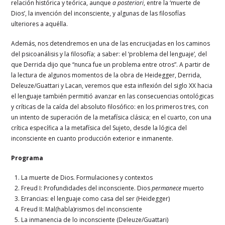
relación histórica y teórica, aunque
a posteriori
, entre la ‘muerte de
Dios’, la invención del inconsciente, y algunas de las filosofías
ulteriores a aquélla.
Además, nos detendremos en una de las encrucijadas en los caminos
del psicoanálisis y la filosofía; a saber: el ‘problema del lenguaje’
,
del
que Derrida dijo que “nunca fue un problema entre otros”. A partir de
la lectura de algunos momentos de la obra de Heidegger, Derrida,
Deleuze/Guattari y Lacan, veremos que esta inflexión del siglo XX hacia
el lenguaje también permitió avanzar en las consecuencias ontológicas
y críticas de la caída del absoluto filosófico: en los primeros tres, con
un intento de superación de la metafísica clásica; en el cuarto, con una
crítica específica a la metafísica del Sujeto, desde la lógica del
inconsciente en cuanto producción exterior e inmanente.
Programa
La muerte de Dios. Formulaciones y contextos
Freud I: Profundidades del inconsciente. Dios
permanece
muerto
Errancias: el lenguaje como casa del ser (Heidegger)
Freud II: Mal(habla)rismos del inconsciente
La inmanencia de lo inconsciente (Deleuze/Guattari)