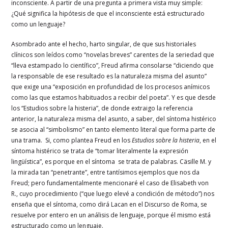
inconsciente. A partir de una pregunta a primera vista muy simple:
¿Qué significa la hipótesis de que el inconsciente está estructurado
como un lenguaje?
Asombrado ante el hecho, harto singular, de que sus historiales
clínicos son leídos como “novelas breves” carentes de la seriedad que
“lleva estampado lo científico”, Freud afirma consolarse “diciendo que
la responsable de ese resultado es la naturaleza misma del asunto”
que exige una “exposición en profundidad de los procesos anímicos
como las que estamos habituados a recibir del poeta”. Y es que desde
los “Estudios sobre la histeria”, de donde extraigo la referencia
anterior, la naturaleza misma del asunto, a saber, del síntoma histérico
se asocia al “simbolismo” en tanto elemento literal que forma parte de
una trama. Si, como plantea Freud en los
Estudios sobre la histeria
, en el
síntoma histérico se trata de “tomar literalmente la expresión
lingüística”, es porque en el síntoma se trata de palabras. Cäsille M. y
la mirada tan “penetrante”, entre tantísimos ejemplos que nos da
Freud; pero fundamentalmente mencionaré el caso de Elisabeth von
R., cuyo procedimiento (“que luego elevé a condición de método”) nos
enseña que el síntoma, como dirá Lacan en el Discurso de Roma, se
resuelve por entero en un análisis de lenguaje, porque él mismo está
estructurado como un lenguaje.