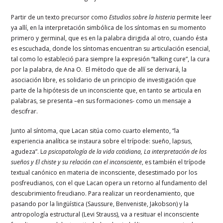
Partir de un texto precursor como
Estudios sobre la histeria
permite leer
ya allí, en la interpretación simbólica de los síntomas en su momento
primero y germinal, que es en la palabra dirigida al otro, cuando ésta
es escuchada, donde los síntomas encuentran su articulación esencial,
tal como lo estableció para siempre la expresión “talking cure”, la cura
por la palabra, de Ana O. El método que de allí se derivará, la
asociación libre, es solidario de un principio de investigación que
parte de la hipótesis de un inconsciente que, en tanto se articula en
palabras, se presenta –en sus formaciones- como un mensaje a
descifrar.
Junto al síntoma, que Lacan sitúa como cuarto elemento, “la
experiencia analítica se instaura sobre el trípode: sueño, lapsus,
agudeza”. L
a psicopatología de la vida cotidiana, La interpretación de los
sueños y El chiste y su relación con el inconsciente
, es también el trípode
textual canónico en materia de inconsciente, desestimado por los
posfreudianos, con el que Lacan opera un retorno al fundamento del
descubrimiento freudiano. Para realizar un reordenamiento, que
pasando por la lingüística (Saussure, Benveniste, Jakobson) y la
antropología estructural (Levi Strauss), va a resituar el inconsciente