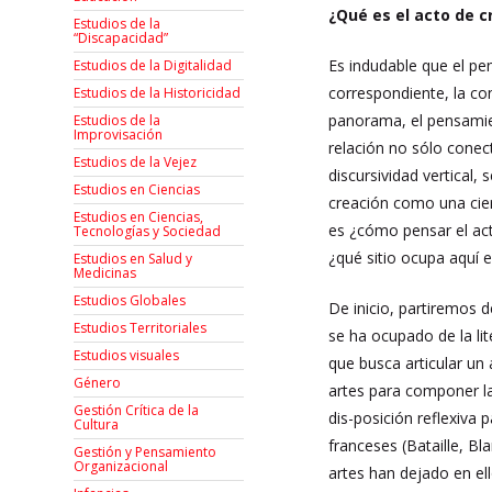
¿Qué es el acto de c
Estudios de la
“Discapacidad”
Es indudable que el pe
Estudios de la Digitalidad
correspondiente, la con
Estudios de la Historicidad
panorama, el pensamient
Estudios de la
Improvisación
relación no sólo conec
Estudios de la Vejez
discursividad vertical
Estudios en Ciencias
creación como una cier
Estudios en Ciencias,
es ¿cómo pensar el acto
Tecnologías y Sociedad
¿qué sitio ocupa aquí 
Estudios en Salud y
Medicinas
Estudios Globales
De inicio, partiremos
Estudios Territoriales
se ha ocupado de la li
Estudios visuales
que busca articular un
Género
artes para componer la
Gestión Crítica de la
dis-posición reflexiva 
Cultura
franceses (Bataille, Bl
Gestión y Pensamiento
Organizacional
artes han dejado en ell