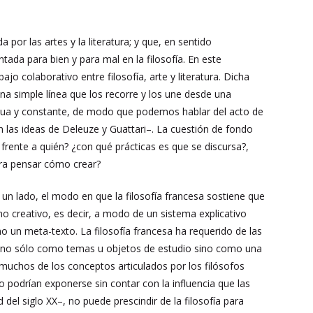
r las artes y la literatura; y que, en sentido
tada para bien y para mal en la filosofía. En este
jo colaborativo entre filosofía, arte y literatura. Dicha
na simple línea que los recorre y los une desde una
s mutua y constante, de modo que podemos hablar del acto de
n las ideas de Deleuze y Guattari–. La cuestión de fondo
y frente a quién? ¿con qué prácticas es que se discursa?,
ara pensar cómo crear?
 lado, el modo en que la filosofía francesa sostiene que
no creativo, es decir, a modo de un sistema explicativo
 un meta-texto. La filosofía francesa ha requerido de las
, y no sólo como temas u objetos de estudio sino como una
e muchos de los conceptos articulados por los filósofos
o podrían exponerse sin contar con la influencia que las
del siglo XX–, no puede prescindir de la filosofía para