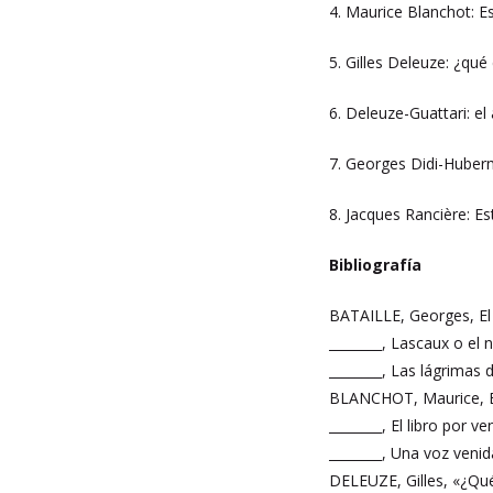
4. Maurice Blanchot: Esp
5. Gilles Deleuze: ¿qué
6. Deleuze-Guattari: 
7. Georges Didi-Huberm
8. Jacques Rancière: Est
Bibliografía
BATAILLE, Georges, El 
________, Lascaux o el 
________, Las lágrimas
BLANCHOT, Maurice, El 
________, El libro por ve
________, Una voz venid
DELEUZE, Gilles, «¿Qué