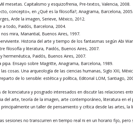
 mesetas. Capitalismo y esquizofrenia, Pre-textos, Valencia, 2008.
fecto, concepto», en ¿Qué es la filosofía?, Anagrama, Barcelona, 2005
s, Arde la imagen, Serieve, México, 2012.
e a todo, Paidós, Barcelona, 2004.
 nos mira, Manantial, Buenos Aires, 1997.
perviviente. Historia del arte y tiempo de los fantasmas según Abi Wa
 filosofía y literatura, Paidós, Buenos Aires, 2007.
ca y hermenéutica, Paidós, Buenos Aires, 2007.
na pipa. Ensayo sobre Magritte, Anagrama, Barcelona, 1989.
y las cosas. Una arqueología de las ciencias humanas, Siglo XXI, Méxi
eparto de lo sensible: estética y política, Editorial LOM, Santiago, 20
de licenciatura y posgrado interesados en discutir las relaciones entre f
a del arte, teoría de la imagen, arte contemporáneo, literatura en el
 principalmente un taller de pensamiento y crítica desde las artes, la 
Las sesiones no transcurren en tiempo real ni en un horario fijo, pero