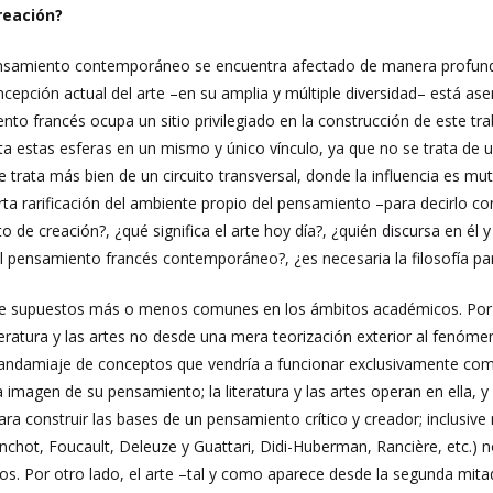
reación?
nsamiento contemporáneo se encuentra afectado de manera profunda po
cepción actual del arte –en su amplia y múltiple diversidad– está asen
o francés ocupa un sitio privilegiado en la construcción de este traba
ta estas esferas en un mismo y único vínculo, ya que no se trata de u
, se trata más bien de un circuito transversal, donde la influencia e
ta rarificación del ambiente propio del pensamiento –para decirlo co
 de creación?, ¿qué significa el arte hoy día?, ¿quién discursa en él 
el pensamiento francés contemporáneo?, ¿es necesaria la filosofía p
 de supuestos más o menos comunes en los ámbitos académicos. Por un
teratura y las artes no desde una mera teorización exterior al fenóme
 andamiaje de conceptos que vendría a funcionar exclusivamente como
 imagen de su pensamiento; la literatura y las artes operan en ella
para construir las bases de un pensamiento crítico y creador; inclusiv
anchot, Foucault, Deleuze y Guattari, Didi-Huberman, Rancière, etc.) n
os. Por otro lado, el arte –tal y como aparece desde la segunda mitad 