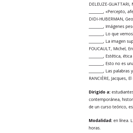
DELEUZE-GUATTARI, Mil
________, «Percepto, a
DIDI-HUBERMAN, George
________, Imágenes pes
________, Lo que vemos
________, La imagen su
FOUCAULT, Michel, Entre
________, Estética, éti
________, Esto no es u
________, Las palabras 
RANCIÈRE, Jacques, El r
Dirigido a:
estudiantes 
contemporánea, histori
de un curso teórico, es
Modalidad:
en línea. 
horas.