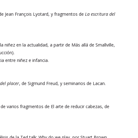
 de Jean François Lyotard, y fragmentos de
La escritura del
a niñez en la actualidad, a partir de Más allá de Smallville,
ucción).
a entre niñez e infancia.
 del placer
, de Sigmund Freud, y seminarios de Lacan.
ra de varios fragmentos de
El arte de reducir cabezas
, de
nálisis de la Ted talk: Why do we play, por Stuart Brown.