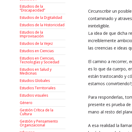
Estudios de la
“Discapacidad”
Circunscribir un posib
Estudios de la Digitalidad
contaminado y atraves
Estudios de la Historicidad
ininteligible.
Estudios de la
La idea de que dicha r
Improvisación
increíblemente ambici
Estudios de la Vejez
las creencias e ideas 
Estudios en Ciencias
Estudios en Ciencias,
El camino a recorrer,
Tecnologías y Sociedad
es lo que da cuerpo, e
Estudios en Salud y
Medicinas
están trastocando y có
Estudios Globales
estamos convirtiendo?,
Estudios Territoriales
Estudios visuales
Para responderlas, tom
Género
presente es prueba de 
Gestión Crítica de la
mano al resto del plan
Cultura
Gestión y Pensamiento
A esa realidad la llam
Organizacional