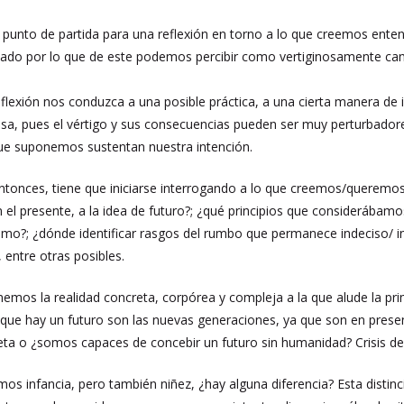
le punto de partida para una reflexión en torno a lo que creemos en
ado por lo que de este podemos percibir como vertiginosamente cam
eflexión nos conduzca a una posible práctica, a una cierta manera de 
osa, pues el vértigo y sus consecuencias pueden ser muy perturbad
que suponemos sustentan nuestra intención.
 entonces, tiene que iniciarse interrogando a lo que creemos/quere
n el presente, a la idea de futuro?; ¿qué principios que considerá
mo?; ¿dónde identificar rasgos del rumbo que permanece indeciso/ in
 entre otras posibles.
emos la realidad concreta, corpórea y compleja a la que alude la pr
que hay un futuro son las nuevas generaciones, ya que son en present
eta o ¿somos capaces de concebir un futuro sin humanidad? Crisis de
amos infancia, pero también niñez, ¿hay alguna diferencia? Esta distin