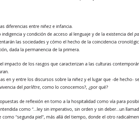
 las diferencias entre niñez e infancia.
 indigencia y condición de acceso al lenguaje y de la existencia del
pa
tentarán las sociedades y cómo el hecho de la coincidencia cronológ
ción, dada la permanencia de la primera.
 el impacto de los rasgos que caracterizan a las culturas contemporá
uran.
ias en y entre los discursos sobre la niñez y el lugar que -de hecho-
vivencia del
parlêtre
, como lo conocemos?, ¿por qué?
propuestas de reflexión en torno a la hospitalidad como vía para posibi
entendida como “…ley sin imperativo, sin orden y sin deber…un llamado
e como “segunda piel”, más allá del tiempo, donde el otro radicalment