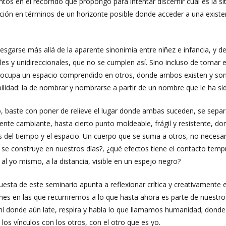
ntos en el recorrido que propongo para intentar discernir cuál es la s
ión en términos de un horizonte posible donde acceder a una existenc
iesgarse más allá de la aparente sinonimia entre niñez e infancia, y d
es y unidireccionales, que no se cumplen así. Sino incluso de tomar
ue ocupa un espacio comprendido en otros, donde ambos existen y so
ilidad: la de nombrar y nombrarse a partir de un nombre que le ha si
 baste con poner de relieve el lugar donde ambas suceden, se separan
nente cambiante, hasta cierto punto moldeable, frágil y resistente,
gos del tiempo y el espacio. Un cuerpo que se suma a otros, no nec
e construye en nuestros días?, ¿qué efectos tiene el contacto tempra
, al yo mismo, a la distancia, visible en un espejo negro?
esta de este seminario apunta a reflexionar crítica y creativamente e
es en las que recurriremos a lo que hasta ahora es parte de nuestro patr
hí donde aún late, respira y habla lo que llamamos humanidad; donde
e los vínculos con los otros, con el otro que es yo.