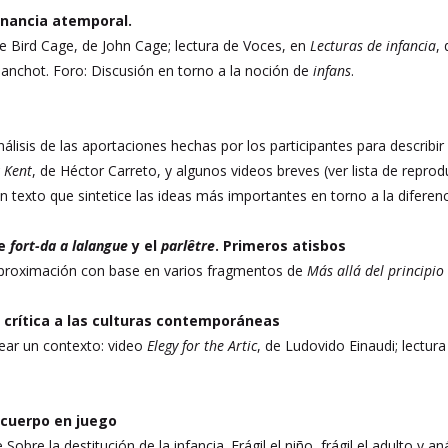
onancia atemporal.
e Bird Cage, de John Cage; lectura de Voces, en
Lecturas de infancia
,
lanchot. Foro: Discusión en torno a la noción de
infans
.
álisis de las aportaciones hechas por los participantes para describir l
 Kent
, de Héctor Carreto, y algunos videos breves (ver lista de reprod
 texto que sintetice las ideas más importantes en torno a la diferenci
de
fort-da a lalangue
y el
parlêtre
. Primeros atisbos
aproximación con base en varios fragmentos de
Más allá del principio
crítica a las culturas contemporáneas
near un contexto: video
Elegy for the Artic
, de Ludovido Einaudi; lectu
 cuerpo en juego
Sobre la destitución de la infancia. Frágil el niño, frágil el adulto y a