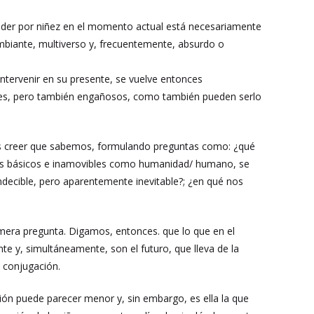
tender por niñez en el momento actual está necesariamente
biante, multiverso y, frecuentemente, absurdo o
intervenir en su presente, se vuelve entonces
ores, pero también engañosos, como también pueden serlo
mos creer que sabemos, formulando preguntas como: ¿qué
bamos básicos e inamovibles como humanidad/ humano, se
decible, pero aparentemente inevitable?; ¿en qué nos
imera pregunta. Digamos, entonces. que lo que en el
e y, simultáneamente, son el futuro, que lleva de la
 conjugación.
ción puede parecer menor y, sin embargo, es ella la que