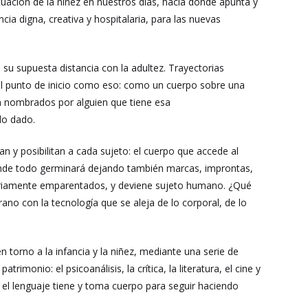
ituación de la niñez en nuestros días, hacia dónde apunta y
ia digna, creativa y hospitalaria, para las nuevas
e su supuesta distancia con la adultez. Trayectorias
 el punto de inicio como eso: como un cuerpo sobre una
n nombrados por alguien que tiene esa
do dado.
 y posibilitan a cada sujeto: el cuerpo que accede al
 donde todo germinará dejando también marcas, improntas,
esariamente emparentados, y deviene sujeto humano. ¿Qué
no con la tecnología que se aleja de lo corporal, de lo
n torno a la infancia y la niñez, mediante una serie de
imonio: el psicoanálisis, la crítica, la literatura, el cine y
 el lenguaje tiene y toma cuerpo para seguir haciendo