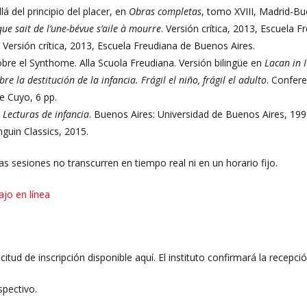
á del principio del placer, en
Obras completas
, tomo XVIII, Madrid-Bu
 que sait de l’une-bévue s’aile à mourre
. Versión crítica, 2013, Escuela 
. Versión crítica, 2013, Escuela Freudiana de Buenos Aires.
e el Synthome. Alla Scuola Freudiana. Versión bilingüe en
Lacan in 
bre la destitución de la infancia. Frágil el niño, frágil el adulto
. Confer
e Cuyo, 6 pp.
.
Lecturas de infancia
. Buenos Aires: Universidad de Buenos Aires, 199
nguin Classics, 2015.
 Las sesiones no transcurren en tiempo real ni en un horario fijo.
ajo en línea
licitud de inscripción disponible aquí. El instituto confirmará la recepc
spectivo.