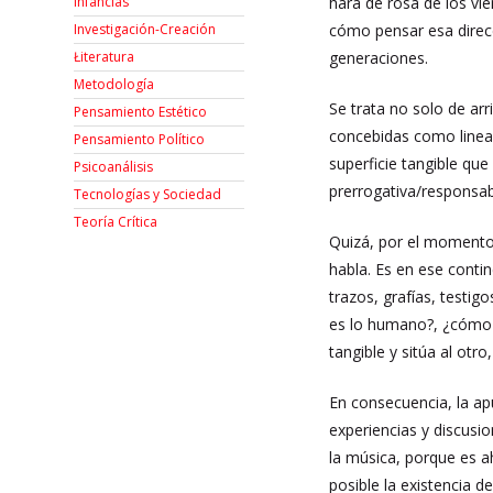
hará de rosa de los vie
Infancias
cómo pensar esa direcc
Investigación-Creación
generaciones.
Łiteratura
Metodología
Se trata no solo de arr
Pensamiento Estético
concebidas como lineal
Pensamiento Político
superficie tangible q
Psicoanálisis
prerrogativa/responsab
Tecnologías y Sociedad
Teoría Crítica
Quizá, por el momento,
habla. Es en ese conti
trazos, grafías, testi
es lo humano?, ¿cómo s
tangible y sitúa al otro
En consecuencia, la apu
experiencias y discusion
la música, porque es a
posible la existencia d