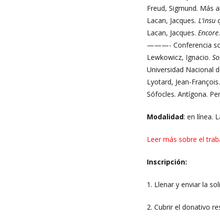
Freud, Sigmund. Más all
Lacan, Jacques
. L’insu
Lacan, Jacques.
Encore
———- Conferencia sobr
Lewkowicz, Ignacio.
So
Universidad Nacional d
Lyotard, Jean-François
Sófocles. Antígona. Pe
Modalidad
: en línea.
Leer más sobre el trab
Inscripción:
1. Llenar y enviar la so
2. Cubrir el donativo re