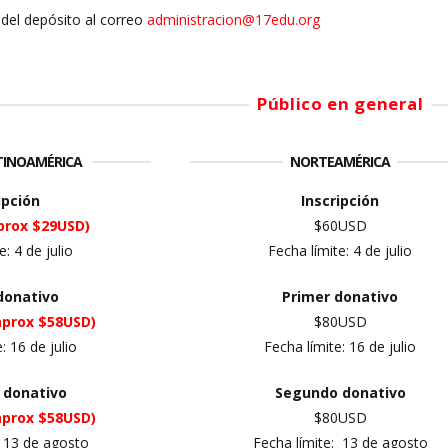
del depósito al correo
administracion@17edu.org
Público en general
ATINOAMÉRICA
NORTEAMÉRICA
ipción
Inscripción
prox $29USD)
$60USD
te:
4 de julio
Fecha límite:
4 de julio
donativo
Primer
donativo
aprox $58USD)
$80USD
e: 16
de julio
Fecha límite: 16
de julio
 donativo
Segundo donativo
aprox $58USD)
$80USD
:
13 de agosto
Fecha límite:
13 de agosto