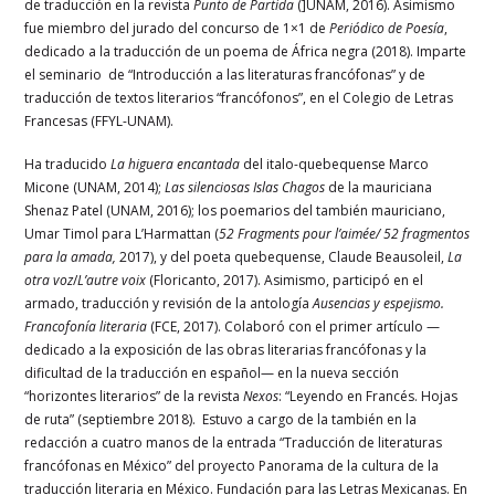
de traducción en la revista
Punto de Partida
(
]UNAM,
2016). Asimismo
fue miembro del jurado del concurso de 1×1 de
Periódico de Poesía
,
dedicado a la traducción de un poema de África negra (2018).
Imparte
el seminario de “Introducción a las literaturas francófonas” y de
traducción de textos literarios “francófonos”, en el Colegio de Letras
Francesas (FFYL-UNAM
).
Ha traducido
La higuera encantada
del italo-quebequense Marco
Micone (UNAM
,
2014);
Las silenciosas Islas Chagos
de la mauriciana
Shenaz Patel (UNAM
,
2016); los poemarios del también mauriciano,
Umar Timol para L’Harmattan (
52 Fragments pour l’aimée/ 52 fragmentos
para la amada,
2017), y del poeta quebequense, Claude Beausoleil,
La
otra voz
/
L’autre voix
(Floricanto, 2017). Asimismo, participó en el
armado, traducción y revisión de la antología
Ausencias y espejismo.
Francofonía literaria
(
FCE
, 2017). Colaboró con el primer artículo —
dedicado a la exposición de las obras literarias francófonas y la
dificultad de la traducción en español— en la nueva sección
“horizontes literarios” de la revista
Nexos
: “Leyendo en Francés. Hojas
de ruta” (septiembre 2018). Estuvo a cargo de la también en la
redacción a cuatro manos de la entrada
“Traducción de literaturas
francófonas en México” del proyecto Panorama de la cultura de la
traducción literaria en México. Fundación para las Letras Mexicanas. En