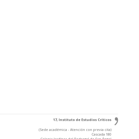
17, Instituto de Estudios Críticos
(Sede académica - Atención con previa cita)
Cascada 180
Colonia Jardínes del Pedregal de San Ángel