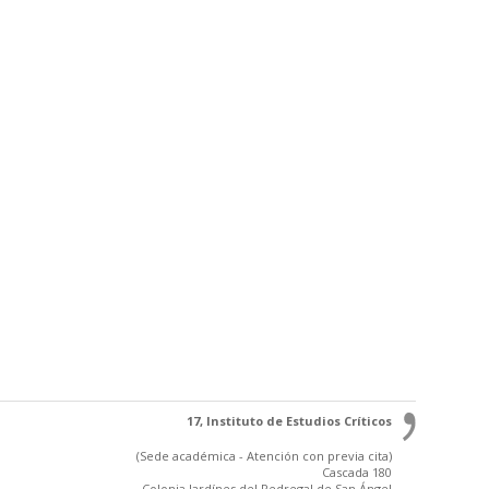
17, Instituto de Estudios Críticos
(Sede académica - Atención con previa cita)
Cascada 180
Colonia Jardínes del Pedregal de San Ángel