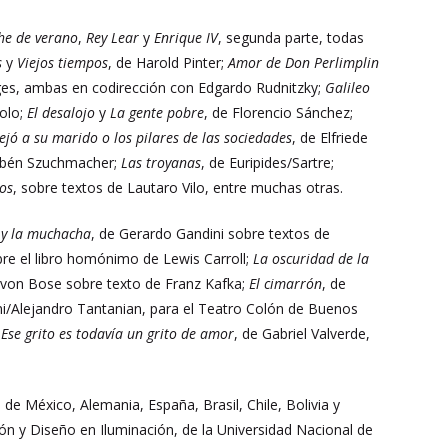
he de verano
,
Rey Lear
y
Enrique IV
, segunda parte, todas
s
y
Viejos tiempos
, de Harold Pinter;
Amor de Don Perlimplin
rges, ambas en codirección con Edgardo Rudnitzky;
Galileo
olo;
El desalojo
y
La gente pobre
, de Florencio Sánchez;
jó a su marido o los pilares de las sociedades
, de Elfriede
Rubén Szuchmacher;
Las troyanas
, de Euripides/Sartre;
los
, sobre textos de Lautaro Vilo, entre muchas otras.
 y la muchacha
, de Gerardo Gandini sobre textos de
bre el libro homónimo de Lewis Carroll;
La oscuridad de la
 von Bose sobre texto de Franz Kafka;
El cimarrón
, de
ni/Alejandro Tantanian, para el Teatro Colón de Buenos
e
Ese grito es todavía un grito de amor
, de Gabriel Valverde,
 México, Alemania, España, Brasil, Chile, Bolivia y
ción y Diseño en Iluminación, de la Universidad Nacional de