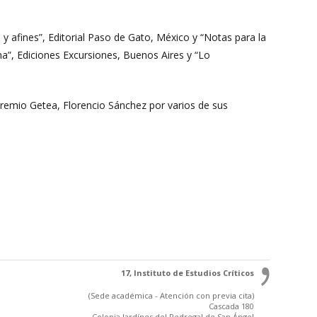
 y afines”, Editorial Paso de Gato, México y “Notas para la
ena”, Ediciones Excursiones, Buenos Aires y “Lo
Premio Getea, Florencio Sánchez por varios de sus
17, Instituto de Estudios Críticos
(Sede académica - Atención con previa cita)
Cascada 180
Colonia Jardínes del Pedregal de San Ángel