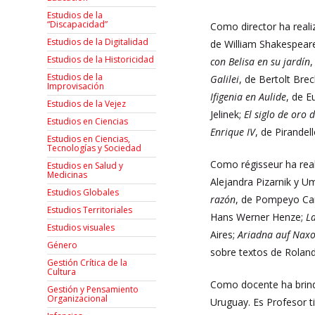
Estudios de la
“Discapacidad”
Como director ha reali
Estudios de la Digitalidad
de William Shakespear
Estudios de la Historicidad
con Belisa en su jardín
Estudios de la
Galilei
, de Bertolt Bre
Improvisación
Ifigenia en Aulide
, de E
Estudios de la Vejez
Jelinek;
El siglo de oro
Estudios en Ciencias
Enrique IV
, de Pirandel
Estudios en Ciencias,
Tecnologías y Sociedad
Como régisseur ha rea
Estudios en Salud y
Medicinas
Alejandra Pizarnik y U
Estudios Globales
razón
, de Pompeyo Ca
Estudios Territoriales
Hans Werner Henze;
L
Estudios visuales
Aires;
Ariadna auf Nax
Género
sobre textos de Rolan
Gestión Crítica de la
Cultura
Como docente ha brinda
Gestión y Pensamiento
Organizacional
Uruguay. Es Profesor ti