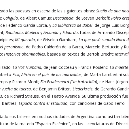
zado las puestas en escena de las siguientes obras:
Sueño de una noc
e;
Caligula
, de Albert Camus;
Decadencia
, de Steven Berkoff;
Polvo ere
, de Federico García Lorca, y
La Biblioteca de Babel
, de Jorge Luis Bo
cht;
Babilonia
,
Muñeca
y
Amanda y Eduardo
, todas de Armando Discép
urípides;
Mi querida
, de Griselda Gambaro;
Lo que pasó cuando Nora de
 del peronismo
, de Pedro Calderón de la Barca, Marcelo Bertuccio y 
lo;
Historias abominables
, basada en textos de Bertolt Brecht;
Interva
lizado:
La Voz Humana
, de Jean Cocteau y Francis Poulenc;
La muerte
mberto Eco;
Alicia en el país de las maravillas
, de Marta Lambertini so
mps y Ricardo Monti;
Ein Brudermord (Un fratricidio)
, de Hans-Jürgen
a vuelta de tuerca
, de Benjamin Britten;
Liederkreis
, de Gerardo Gandi
os
, de Richard Strauss, en el Teatro Avenida. Su última producción fu
d Barthes,
Espacio contra el estallado
, con canciones de Gabo Ferro.
do sus talleres en muchas ciudades de Argentina como así también de
tular de la materia “Espacio Escénico”, en las Licenciaturas de Direc