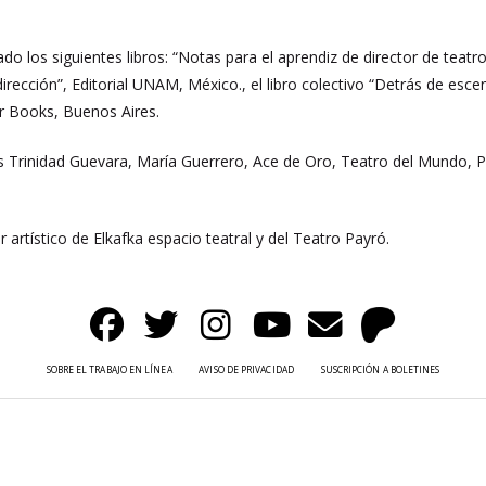
o los siguientes libros: “Notas para el aprendiz de director de teatro
irección”, Editorial UNAM, México., el libro colectivo “Detrás de esc
ir Books, Buenos Aires.
s Trinidad Guevara, María Guerrero, Ace de Oro, Teatro del Mundo, 
 artístico de Elkafka espacio teatral y del Teatro Payró.
SOBRE EL TRABAJO EN LÍNEA
AVISO DE PRIVACIDAD
SUSCRIPCIÓN A BOLETINES