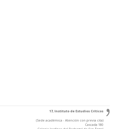
17, Instituto de Estudios Críticos
(Sede académica - Atención con previa cita)
Cascada 180
Colonia Jardínes del Pedregal de San Ángel