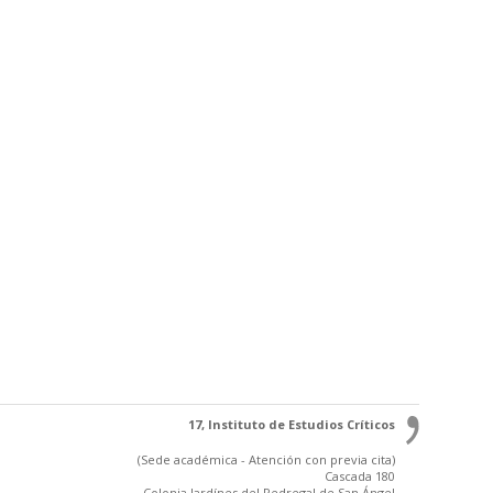
17, Instituto de Estudios Críticos
(Sede académica - Atención con previa cita)
Cascada 180
Colonia Jardínes del Pedregal de San Ángel