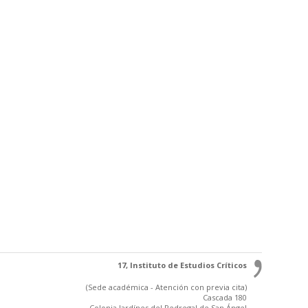
17, Instituto de Estudios Críticos
(Sede académica - Atención con previa cita)
Cascada 180
Colonia Jardínes del Pedregal de San Ángel