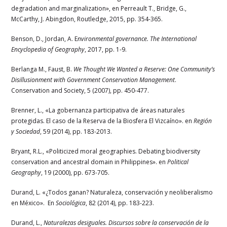
degradation and marginalization», en Perreault T., Bridge, G.,
McCarthy, J. Abingdon, Routledge, 2015, pp. 354-365.
Benson, D., Jordan, A. E
nvironmental governance. The International
Encyclopedia of Geography
, 2017, pp. 1-9.
Berlanga M., Faust, B.
We Thought We Wanted a Reserve: One Community’s
Disillusionment with Government Conservation Management
.
Conservation and Society, 5 (2007), pp. 450-477.
Brenner, L., «La gobernanza participativa de áreas naturales
protegidas. El caso de la Reserva de la Biosfera El Vizcaíno». en
Región
y Sociedad
, 59 (2014), pp. 183-2013.
Bryant, R.L., «Politicized moral geographies. Debating biodiversity
conservation and ancestral domain in Philippines». en
Political
Geography
, 19 (2000), pp. 673-705.
Durand, L. «¿Todos ganan? Naturaleza, conservación y neoliberalismo
en México». En
Sociológica
, 82 (2014), pp. 183-223.
Durand, L.,
Naturalezas desiguales. Discursos sobre la conservación de la