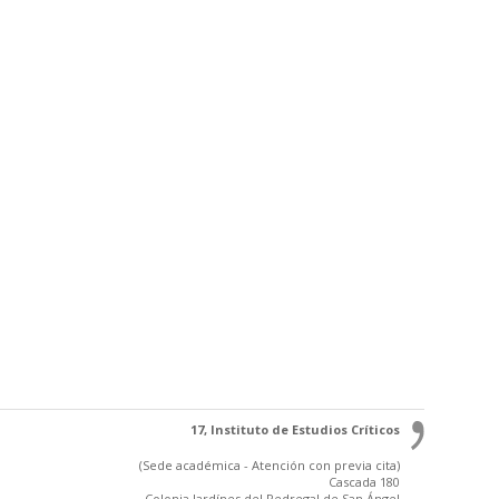
17, Instituto de Estudios Críticos
(Sede académica - Atención con previa cita)
Cascada 180
Colonia Jardínes del Pedregal de San Ángel