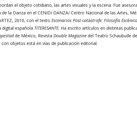
bordan el objeto cotidiano, las artes visuales y la escena. Fue aseso
n de la Danza en el CENIDI DANZA/ Centro Nacional de las Artes, Méx
RTEZ, 2010, con el texto
Escenarios Post-cat
á
strofe: Filosofía Esc
é
nic
a digital española
TITERESANTE.
Ha escrito artículos en distintas publi
mpestad
de México, Revista
Double Magazine
del Teatro Schaubude de B
o con objetos está en vías de publicación editorial.