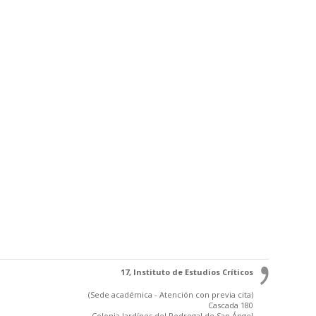
17, Instituto de Estudios Críticos
(Sede académica - Atención con previa cita)
Cascada 180
Colonia Jardínes del Pedregal de San Ángel