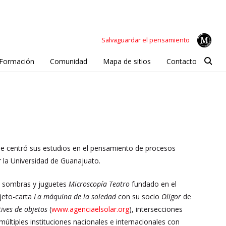
Salvaguardar el pensamiento
Formación
Comunidad
Mapa de sitios
Contacto
e centró sus estudios en el pensamiento de procesos
r la Universidad de Guanajuato.
, sombras y juguetes
Microscopía Teatro
fundado en el
bjeto-carta
La máquina de la soledad
con su socio
Oligor
de
tives de objetos
(
www.agenciaelsolar.org
), intersecciones
últiples instituciones nacionales e internacionales con