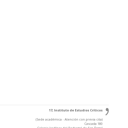
17, Instituto de Estudios Críticos
(Sede académica - Atención con previa cita)
Cascada 180
Colonia Jardínes del Pedregal de San Ángel