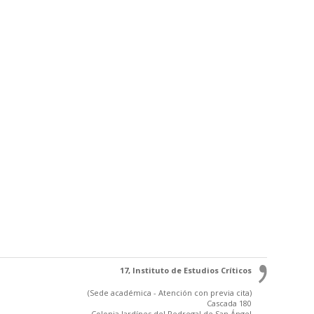
17, Instituto de Estudios Críticos
(Sede académica - Atención con previa cita)
Cascada 180
Colonia Jardínes del Pedregal de San Ángel