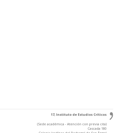
17, Instituto de Estudios Críticos
(Sede académica - Atención con previa cita)
Cascada 180
Colonia Jardínes del Pedregal de San Ángel