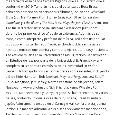
más reciente es la banda Camera Pigeons, que es un cuarteto que él
conformó en 2019. También ha sido el baterista de Boss Brass,
habiendo participado en seis de sus álbumes, incluyendo
Velvet and
Brass
(con Mel Torme);
From Lush to Lively
(con Oliver Jones);
Even
Canadians get the Blues
; y
The Boss Brass Plays the Jazz Classics
. Asimismo,
Ted fue el director artístico del Kitchener Waterloo’s Jazz Room
durante los primeros cinco años de su existencia. Además de su
trabajo como intérprete y profesor de música, Ted edita un popular
blog sobre música, llamado
Trap’d
, en donde publica entrevistas
hechas a músicos que admira y comparte ejercicios, ideas y nociones.
Ted estudió música en la universidad de McGill, recibió un certificado
en Estudios de Jazz por parte de la Universidad St. Francis Xavier y
completó su licenciatura en música en la Universidad Sir Wilfrid
Laurier. Ha trabajado con vari_s intérpretes sobresalientes, incluyendo
a Slide Slide Hampton, Bob Newhart, Maynard Ferguson, Lew Soloff,
Chuck Mangione, Jeff Healey, Norma Winstone, Sheila Jordan, Adam
Nussbaum, Howard Johnson, Nick Brignola, Kenny Wheeler, Ron
McClure, Doc Severinsen y Gerry Bergonzi. Se ha presentado en varios
países, contando Polonia, Corea del Sur, España, Brasil, Islandia y
Japón. Asimismo, ha tocado en el Carnegie Hall con la arpista Joanna
Jordon. De manera adicional a sus discos previamente mencionados,
Ted ha participado en los álbumes
Extra Time
y
Conversation Piece
,