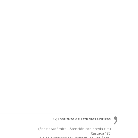
17, Instituto de Estudios Críticos
(Sede académica - Atención con previa cita)
Cascada 180
Colonia Jardínes del Pedregal de San Ángel