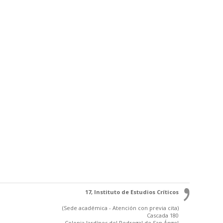
17, Instituto de Estudios Críticos
(Sede académica - Atención con previa cita)
Cascada 180
Colonia Jardínes del Pedregal de San Ángel