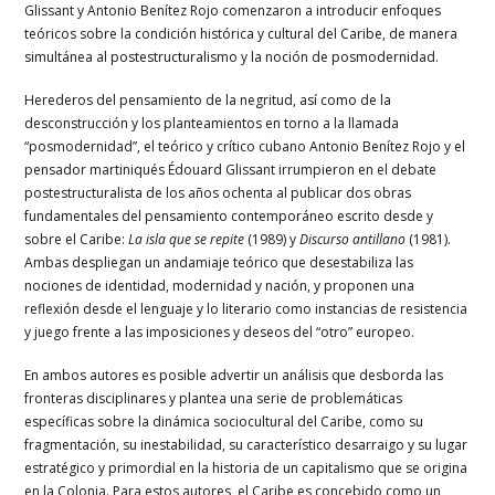
Glissant y Antonio Benítez Rojo comenzaron a introducir enfoques
teóricos sobre la condición histórica y cultural del Caribe, de manera
simultánea al postestructuralismo y la noción de posmodernidad.
Herederos del pensamiento de la negritud, así como de la
desconstrucción y los planteamientos en torno a la llamada
“posmodernidad”, el teórico y crítico cubano Antonio Benítez Rojo y el
pensador martiniqués Édouard Glissant irrumpieron en el debate
postestructuralista de los años ochenta al publicar dos obras
fundamentales del pensamiento contemporáneo escrito desde y
sobre el Caribe:
La isla que se repite
(1989) y
Discurso antillano
(1981).
Ambas despliegan un andamiaje teórico que desestabiliza las
nociones de identidad, modernidad y nación, y proponen una
reflexión desde el lenguaje y lo literario como instancias de resistencia
y juego frente a las imposiciones y deseos del “otro” europeo.
En ambos autores es posible advertir un análisis que desborda las
fronteras disciplinares y plantea una serie de problemáticas
específicas sobre la dinámica sociocultural del Caribe, como su
fragmentación, su inestabilidad, su característico desarraigo y su lugar
estratégico y primordial en la historia de un capitalismo que se origina
en la Colonia. Para estos autores, el Caribe es concebido como un