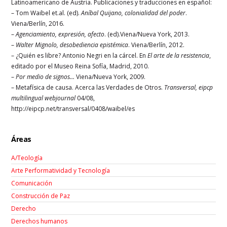
Latinoamericano de Austria. Publicaciones y traducciones en español:
– Tom Waibel et.al. (ed).
Aníbal Quijano, colonialidad del poder
.
Viena/Berlín, 2016.
–
Agenciamiento, expresión, afecto
. (ed).Viena/Nueva York, 2013.
–
Walter Mignolo, desobediencia epistémica
. Viena/Berlín, 2012.
– ¿Quién es libre? Antonio Negri en la cárcel. En
El arte de la resistencia
,
editado por el Museo Reina Sofía, Madrid, 2010.
–
Por medio de signos…
Viena/Nueva York, 2009.
– Metafísica de causa. Acerca las Verdades de Otros.
Transversal, eipcp
multilingual webjournal
04/08,
http://eipcp.net/transversal/0408/waibel/es
Áreas
A/Teología
Arte Performatividad y Tecnología
Comunicación
Construcción de Paz
Derecho
Derechos humanos