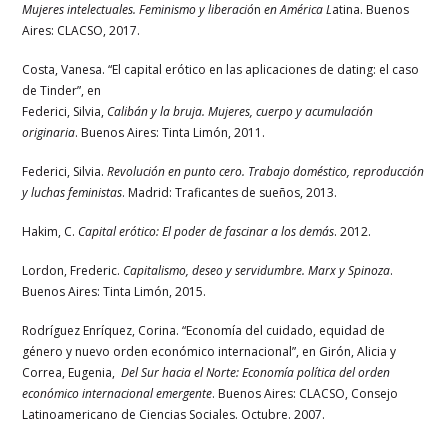
Mujeres intelectuales. Feminismo y liberació
n
en América L
atina. Buenos
Aires: CLACSO, 2017.
Costa, Vanesa. “El capital erótico en las aplicaciones de dating: el caso
de Tinder”, en
Federici, Silvia,
Calibán y la bruja. Mujeres, cuerpo y acumulación
originaria
. Buenos Aires: Tinta Limón, 2011.
Federici, Silvia.
Revolución en punto cero. Trabajo doméstico, reproducción
y luchas feministas
. Madrid: Traficantes de sueños, 2013.
Hakim, C.
Capital erótico: El poder de fascinar a los demás
. 2012.
Lordon, Frederic.
Capitalismo, deseo y servidumbre. Marx y Spinoza
.
Buenos Aires: Tinta Limón, 2015.
Rodríguez Enríquez, Corina. “Economía del cuidado, equidad de
género y nuevo orden económico internacional”, en Girón, Alicia y
Correa, Eugenia,
Del Sur hacia el Norte: Economía política del orden
económico internacional emergente
. Buenos Aires: CLACSO, Consejo
Latinoamericano de Ciencias Sociales. Octubre. 2007.