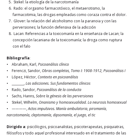
Stekel: la etiología de la narcotomanía
Rado: el orgasmo farmacotóxico, el metaerotismo, la
farmacotimia, las drogas empleadas como coraza contra el dolor.
Glover: la relación del alcoholismo con la paranoia y con las
perversiones; la función defensiva de la adicción
Lacan: Referencias a la toxicomanía en la enseñanza de Lacan; la
concepción lacaniana de la toxicomanía; la droga como ruptura
con el falo
Bibliografía
:
• Abraham, Karl,
Psicoanálisis clínico
• Ferenczi, Sandor,
Obras completas, Tomo I: 1908-1912, Psicoanálisis I
• López, Héctor,
Contexto en psicoanálisis
• ________,
Las adicciones. Sus fundamentos clínicos
• Rado, Sandor,
Psicoanálisis de la conducta
• Sachs, Hanns,
Sobre la génesis de las perversiones
• Stekel, Wilhelm,
Onanismo y homosexualidad. La neurosis homosexual
• ————,
Actos impulsivos. Manía ambulatoria, piromanía,
narcotomanía, cleptomanía, dipsomanía, el juego, el tic
Dirigido a
: psicólogos, psicoanalistas, psicoterapeutas, psiquiatras,
filósofos y todo aquel profesional interesado en el tratamiento de las