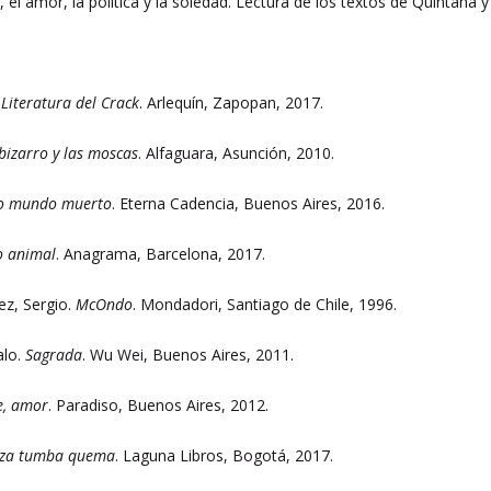
 el amor, la política y la soledad. Lectura de los textos de Quintana y
.
Literatura del Crack
. Arlequín, Zapopan, 2017.
bizarro y las moscas
. Alfaguara, Asunción, 2010.
o mundo muerto
. Eterna Cadencia, Buenos Aires, 2016.
 animal
. Anagrama, Barcelona, 2017.
ez, Sergio.
McOndo
. Mondadori, Santiago de Chile, 1996.
alo.
Sagrada
. Wu Wei, Buenos Aires, 2011.
e, amor
. Paradiso, Buenos Aires, 2012.
za tumba quema
. Laguna Libros, Bogotá, 2017.