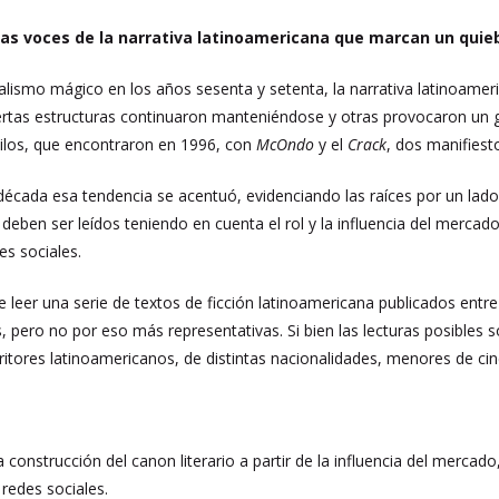
as voces de la narrativa latinoamericana que marcan un quieb
ealismo mágico en los años sesenta y setenta, la narrativa latinoa
iertas estructuras continuaron manteniéndose y otras provocaron un 
tilos, que encontraron en 1996, con
McOndo
y el
Crack
, dos manifiesto
a década esa tendencia se acentuó, evidenciando las raíces por un la
deben ser leídos teniendo en cuenta el rol y la influencia del mercado
es sociales.
 leer una serie de textos de ficción latinoamericana publicados entr
s, pero no por eso más representativas. Si bien las lecturas posibl
critores latinoamericanos, de distintas nacionalidades, menores de ci
 construcción del canon literario a partir de la influencia del mercado
redes sociales.