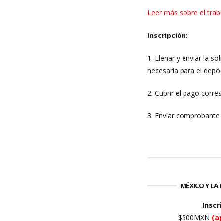
Leer más sobre el trab
Inscripción:
1. Llenar y enviar la so
necesaria para el depós
2. Cubrir el pago corre
3. Enviar comprobante 
MÉXICO Y L
Inscr
$500MXN
(a