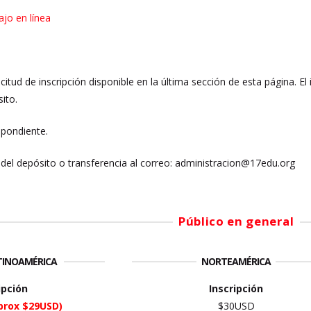
ajo en línea
licitud de inscripción disponible en la última sección de esta página. E
ito.
spondiente.
del depósito o transferencia al correo: administracion@17edu.org
Público en general
ATINOAMÉRICA
NORTEAMÉRICA
ipción
Inscripción
prox $29USD)
$30USD