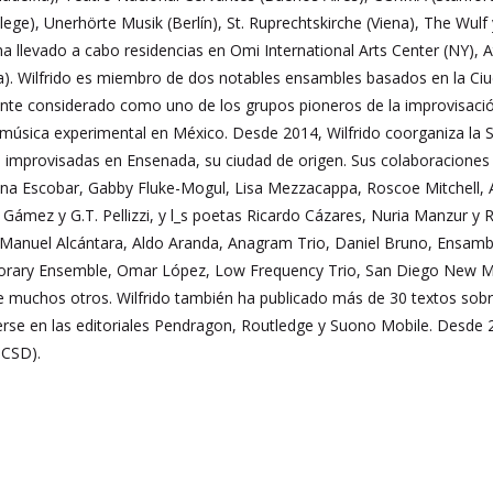
s College), Unerhörte Musik (Berlín), St. Ruprechtskirche (Viena), The
 llevado a cabo residencias en Omi International Arts Center (NY), Atl
ia). Wilfrido es miembro de dos notables ensambles basados en la Ci
te considerado como uno de los grupos pioneros de la improvisación
úsica experimental en México. Desde 2014, Wilfrido coorganiza la S
 improvisadas en Ensenada, su ciudad de origen. Sus colaboraciones 
a Escobar, Gabby Fluke-Mogul, Lisa Mezzacappa, Roscoe Mitchell, Ab
er Gámez y G.T. Pellizzi, y l_s poetas Ricardo Cázares, Nuria Manzur
é Manuel Alcántara, Aldo Aranda, Anagram Trio, Daniel Bruno, Ensam
orary Ensemble, Omar López, Low Frequency Trio, San Diego New M
e muchos otros. Wilfrido también ha publicado más de 30 textos sobre 
erse en las editoriales Pendragon, Routledge y Suono Mobile. Desde 
UCSD).