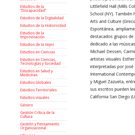
Littlefield Hall (Mill
Estudios de la
“Discapacidad”
School (NY). También ha
Estudios de la Digitalidad
Arts and Culture (Grec
Estudios de la Historicidad
Espontánea, ampliamen
Estudios de la
destacados grupos de m
Improvisación
dedicado a las músicas
Estudios de la Vejez
Michael Dessen, Carmin
Estudios en Ciencias
artistas visuales Esth
Estudios en Ciencias,
Tecnologías y Sociedad
interpretadas por Jos
Estudios en Salud y
International Contemp
Medicinas
y Miguel Zazueta, entr
Estudios Globales
sus escritos pueden le
Estudios Territoriales
California San Diego (
Estudios visuales
Género
Gestión Crítica de la
Cultura
Gestión y Pensamiento
Organizacional