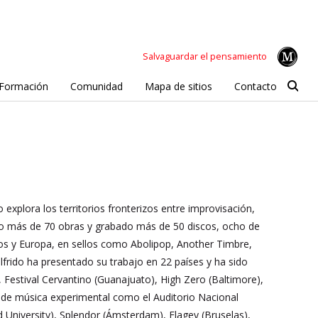
Salvaguardar el pensamiento
Formación
Comunidad
Mapa de sitios
Contacto
explora los territorios fronterizos entre improvisación,
to más de 70 obras y grabado más de 50 discos, ocho de
dos y Europa, en sellos como Abolipop, Another Timbre,
frido ha presentado su trabajo en 22 países y ha sido
), Festival Cervantino (Guanajuato), High Zero (Baltimore),
 de música experimental como el Auditorio Nacional
 University), Splendor (Ámsterdam), Flagey (Bruselas),