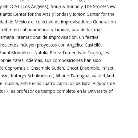
 Wulf y REDCAT (Los Ángeles), Soup & Sound y The Stone/New
antic Center for the Arts (Florida) y Ionion Center for the
udad de México: el colectivo de improvisadores Generación
 libre en Latinoamérica, y Liminar, uno de los más
emana Internacional de Improvisación, un festival
recientes incluyen proyectos con Angélica Castelló,
dul Moimême, Natalia Pérez Turner, Iván Trujillo, les
 y Ronnie Yates. Además, sus composiciones han sido
ble Cepromusic, Ensamble Süden, Ghost Ensemble, in^set,
usic, Kathryn Schulmeister, Albane Tamagna, wasteLAnd
música, entre ellos cuatro capítulos de libro. Algunos de
2017, es profesor de tiempo completo en la University of