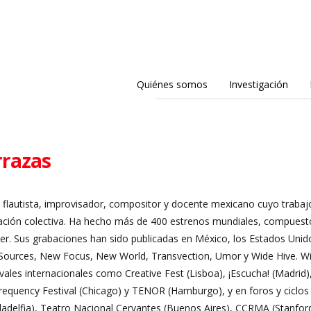
Quiénes somos
Investigación
rrazas
n flautista, improvisador, compositor y docente mexicano cuyo trabajo 
eación colectiva. Ha hecho más de 400 estrenos mundiales, compues
íder. Sus grabaciones han sido publicadas en México, los Estados Uni
 Sources, New Focus, New World, Transvection, Umor y Wide Hive. Wil
tivales internacionales como Creative Fest (Lisboa), ¡Escucha! (Madrid
equency Festival (Chicago) y TENOR (Hamburgo), y en foros y ciclos
iladelfia), Teatro Nacional Cervantes (Buenos Aires), CCRMA (Stanford