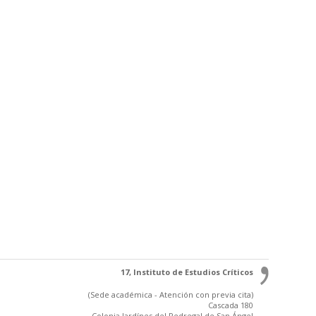
17, Instituto de Estudios Críticos
(Sede académica - Atención con previa cita)
Cascada 180
Colonia Jardínes del Pedregal de San Ángel