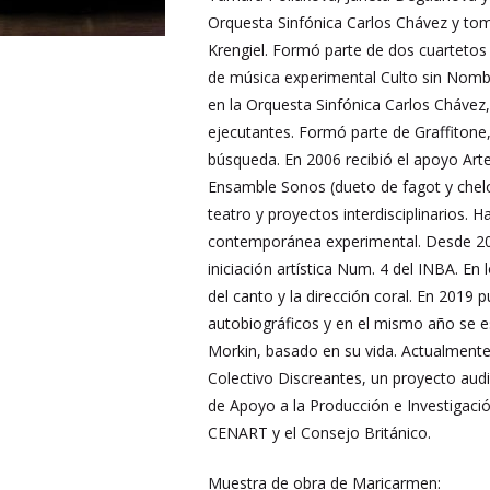
Orquesta Sinfónica Carlos Chávez y to
Krengiel. Formó parte de dos cuartetos
de música experimental Culto sin Nombre
en la Orquesta Sinfónica Carlos Chávez
ejecutantes. Formó parte de Graffitone,
búsqueda. En 2006 recibió el apoyo Art
Ensamble Sonos (dueto de fagot y chelo)
teatro y proyectos interdisciplinarios.
contemporánea experimental. Desde 200
iniciación artística Num. 4 del INBA. E
del canto y la dirección coral. En 2019 
autobiográficos y en el mismo año se e
Morkin, basado en su vida. Actualmente
Colectivo Discreantes, un proyecto aud
de Apoyo a la Producción e Investigaci
CENART y el Consejo Británico.
Muestra de obra de Maricarmen: